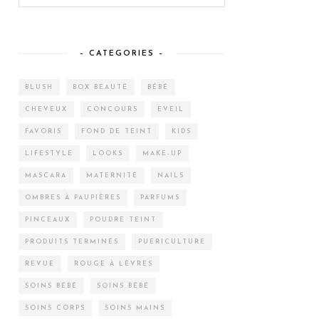
– CATEGORIES –
BLUSH
BOX BEAUTÉ
BÉBÉ
CHEVEUX
CONCOURS
EVEIL
FAVORIS
FOND DE TEINT
KIDS
LIFESTYLE
LOOKS
MAKE-UP
MASCARA
MATERNITÉ
NAILS
OMBRES À PAUPIÈRES
PARFUMS
PINCEAUX
POUDRE TEINT
PRODUITS TERMINÉS
PUÉRICULTURE
REVUE
ROUGE À LÈVRES
SOINS BÉBÉ
SOINS BÉBÉ
SOINS CORPS
SOINS MAINS