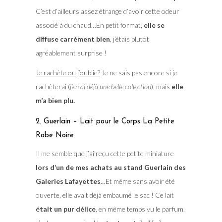
C’est d’ailleurs assez étrange d’avoir cette odeur
associé à du chaud…En petit format,
elle se
diffuse carrément bien
, j’étais plutôt
agréablement surprise !
Je rachète ou j’oublie?
Je ne sais pas encore si je
rachèterai (
j’en ai déjà une belle collection
), mais
elle
m’a bien plu.
2. Guerlain – Lait pour le Corps La Petite
Robe Noire
Il me semble que j’ai reçu cette petite miniature
lors d’un de mes achats au stand Guerlain des
Galeries Lafayettes
…Et même sans avoir été
ouverte, elle avait déjà embaumé le sac ! Ce lait
était un pur délice
, en même temps vu le parfum,