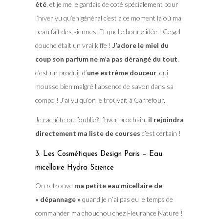
été
, et je me le gardais de coté spécialement pour
l’hiver vu qu’en général c’est à ce moment là où ma
peau fait des siennes. Et quelle bonne idée ! Ce gel
douche était un vrai kiffe !
J’adore le miel du
coup son parfum ne m’a pas dérangé du tout
,
c’est un produit d’
une extrême douceur
, qui
mousse bien malgré l’absence de savon dans sa
compo ! J’ai vu qu’on le trouvait à Carrefour.
Je rachète ou j’oublie?
L’hver prochain,
il rejoindra
directement ma liste de courses
c’est certain !
3. Les Cosmétiques Design Paris – Eau
micellaire Hydra Science
On retrouve
ma petite eau micellaire de
« dépannage »
quand je n’ai pas eu le temps de
commander ma chouchou chez Fleurance Nature !