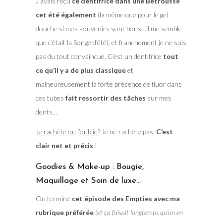
J’avais reçu
ce dentifrice dans une Betrousse
cet été également
(la même que pour le gel
douche si mes souvenirs sont bons…il me semble
que c’était la Songe d’été), et franchement je ne suis
pas du tout convaincue. C’est un dentifrice
tout
ce qu’il y a de plus classique
et
malheureusement la forte présence de fluor dans
ces tubes
fait ressortir des tâches
sur mes
dents…
Je rachète ou j’oublie?
Je ne rachète pas.
C’est
clair net et précis
!
Goodies & Make-up : Bougie,
Maquillage et Soin de luxe…
On termine
cet épisode des Empties avec ma
rubrique préférée
(et ça faisait longtemps qu’on en