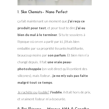
1. Skin Chemists– Nano Perfect
ça fait maintenant un moment que
j’ai reçu ce
produit pour test
, et pour tout te dire
j’ai eu
bien du mal à le terminer
. Si tu te souviens à
l’époque où on en a parlé par ici, j’étais bien
emballée par sa propriété lissante/mattifiante,
beaucoup moins par
son parfum
. Et bien rien n’a
changé depuis. Il fait
une vraie peau-
photoshoppée
(on voit direct qu’il contient des
silicones), mais l’odeur…
je ne m’y suis pas faite
malgré tout ce temps
.
Je rachète ou j’oublie?
J’oublie
, il était hors de prix,
et vraiment l’odeur m’a écoeurée.