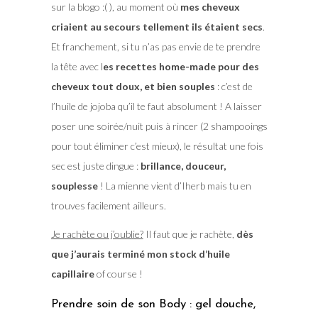
sur la blogo :( ), au moment où
mes cheveux
criaient au secours tellement ils étaient secs
.
Et franchement, si tu n’as pas envie de te prendre
la tête avec l
es recettes home-made pour des
cheveux tout doux, et bien souples
: c’est de
l’huile de jojoba qu’il te faut absolument ! A laisser
poser une soirée/nuit puis à rincer (2 shampooings
pour tout éliminer c’est mieux), le résultat une fois
sec est juste dingue :
brillance, douceur,
souplesse
! La mienne vient d’Iherb mais tu en
trouves facilement ailleurs.
Je rachète ou j’oublie?
Il faut que je rachète,
dès
que j’aurais terminé mon stock d’huile
capillaire
of course !
Prendre soin de son Body : gel douche,