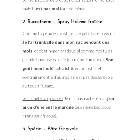
mais
il est pas mal
tout de même.
2. Buccotherm – Spray Haleine fraîche
Comme tu peux le constater, ce petit tube a vécu !
Je l’ai trimballé dans mon sac pendant des
mois
, et c’est hyper pratique si comme moi tu es
grande buveuse de café (ou même fumeuse).
Son
goût mentholé rafraichit
en un pshiit et
contrairement à d’autres il n’est pas désagréable
du tout à l’usage.
Je rachète ou j’oublie?
Je n’ai pas racheté, car
j’en
ai un d’une autre marque
(
que j’aime beaucoup
moins pour le coup
).
3. Spécia – Pâte Gingivale