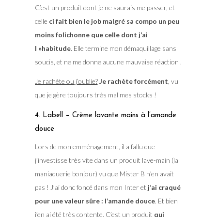
C’est un produit dont je ne saurais me passer, et
celle
ci fait bien le job malgré sa compo un peu
moins folichonne que celle dont j’ai
l »habitude
. Elle termine mon démaquillage sans
soucis, et ne me donne aucune mauvaise réaction .
Je rachète ou j’oublie?
Je rachète forcément
, vu
que je gère toujours très mal mes stocks !
4. Labell – Crème lavante mains à l’amande
douce
Lors de mon emménagement, il a fallu que
j’investisse très vite dans un produit lave-main (la
maniaquerie bonjour) vu que Mister B n’en avait
pas ! J’ai donc foncé dans mon Inter et
j’ai craqué
pour une valeur sûre : l’amande douce
. Et bien
j’en ai été très contente. C’est un produit
qui