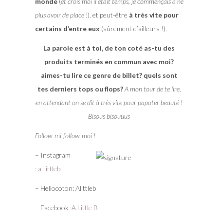
monde
(
et crois moi il était temps, je commençais à ne
plus avoir de place !
), et peut-être
à très vite pour
certains d’entre eux
(sûrement d’ailleurs !).
La parole est à toi, de ton coté as-tu des
produits terminés en commun avec moi?
aimes-tu lire ce genre de billet? quels sont
tes derniers tops ou flops?
A mon tour de te lire,
en attendant on se dit à très vite pour papoter beauté !
Bisous bisouuus
Follow-mi-follow-moi !
– Instagram
:
a_littleb
– Hellocoton: Alittleb
– Facebook :
A Little B