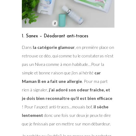
1. Sanex – Déodorant anti-traces
Dans
la catégorie glamour
, en première place on
retrouve ce déo, qui comme tu le constateras n’est
pas un Nivea comme à mon habitude…Pour la
simple et bonne raison que j’en ai hérité
car
Maman B en a fait une allergie
. Pour ma part
rien à signaler,
j’ai adoré son odeur fraiche, et
je dois bien reconnaître qu’il est bien efficace
! Pour l’aspect anti-traces…mouais bof,
il sèche
lentement
donc une fois sur deux je peux te dire
que je finissais par en mettre sur mon débardeur.
Je rachète ou j’oublie?
Je ne pense pas le racheter,