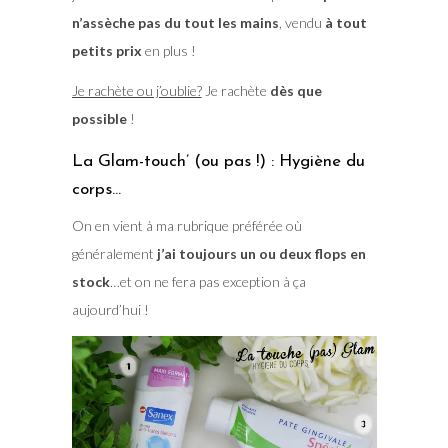
n’assèche pas du tout les mains
, vendu
à tout
petits prix
en plus !
Je rachète ou j’oublie?
Je rachète
dès que
possible
!
La Glam-touch’ (ou pas !) : Hygiène du
corps…
On en vient à ma rubrique préférée où
généralement
j’ai toujours un ou deux flops en
stock
…et on ne fera pas exception à ça
aujourd’hui !