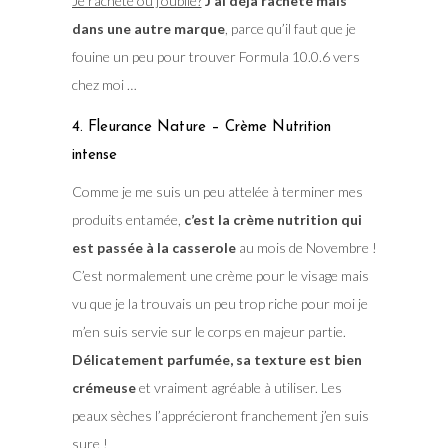
Je rachète ou j’oublie?
J’ai déjà racheté mais
dans une autre marque
, parce qu’il faut que je
fouine un peu pour trouver Formula 10.0.6 vers
chez moi …
4. Fleurance Nature – Crème Nutrition
intense
Comme je me suis un peu attelée à terminer mes
produits entamée,
c’est la crème nutrition qui
est passée à la casserole
au mois de Novembre !
C’est normalement une crème pour le visage mais
vu que je la trouvais un peu trop riche pour moi je
m’en suis servie sur le corps en majeur partie.
Délicatement parfumée, sa texture est bien
crémeuse
et vraiment agréable à utiliser. Les
peaux sèches l’apprécieront franchement j’en suis
sure !