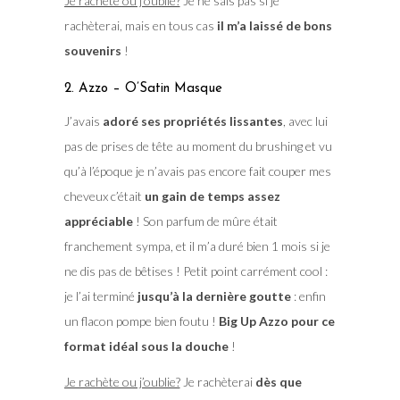
Je rachète ou j’oublie?
Je ne sais pas si je
rachèterai, mais en tous cas
il m’a laissé de bons
souvenirs
!
2. Azzo – O’Satin Masque
J’avais
adoré ses propriétés lissantes
, avec lui
pas de prises de tête au moment du brushing et vu
qu’à l’époque je n’avais pas encore fait couper mes
cheveux c’était
un gain de temps assez
appréciable
! Son parfum de mûre était
franchement sympa, et il m’a duré bien 1 mois si je
ne dis pas de bêtises ! Petit point carrément cool :
je l’ai terminé
jusqu’à la dernière goutte
: enfin
un flacon pompe bien foutu !
Big Up Azzo pour ce
format idéal sous la douche
!
Je rachète ou j’oublie?
Je rachèterai
dès que