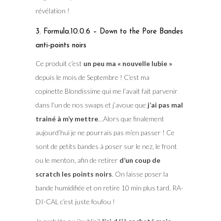
révélation !
3. Formula.10.0.6 – Down to the Pore Bandes
anti-points noirs
Ce produit c’est
un peu ma « nouvelle lubie »
depuis le mois de Septembre ! C’est ma
copinette Blondissime qui me l’avait fait parvenir
dans l’un de nos swaps et j’avoue que
j’ai pas mal
trainé à m’y mettre
…Alors que finalement
aujourd’hui je ne pourrais pas m’en passer ! Ce
sont de petits bandes à poser sur le nez, le front
ou le menton, afin de retirer
d’un coup de
scratch les points noirs
. On laisse poser la
bande humidifiée et on retire 10 min plus tard. RA-
DI-CAL c’est juste foufou !