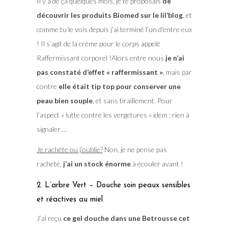
Il y a de ça quelques mois, je te proposais
de
découvrir les produits Biomed sur le lil’blog
, et
comme tu le vois depuis j’ai terminé l’un d’entre eux
! Il s’agit de la crème pour le corps appelé
Raffermissant corporel !Alors entre nous
je n’ai
pas constaté d’effet « raffermissant »
, mais par
contre
elle était tip top pour conserver une
peau bien souple
, et sans tiraillement. Pour
l’aspect « lutte contre les vergetures » idem : rien à
signaler….
Je rachète ou j’oublie?
Non, je ne pense pas
racheté,
j’ai un stock énorme
à écouler avant !
2. L’arbre Vert – Douche soin peaux sensibles
et réactives au miel
J’ai reçu
ce gel douche dans une Betrousse cet