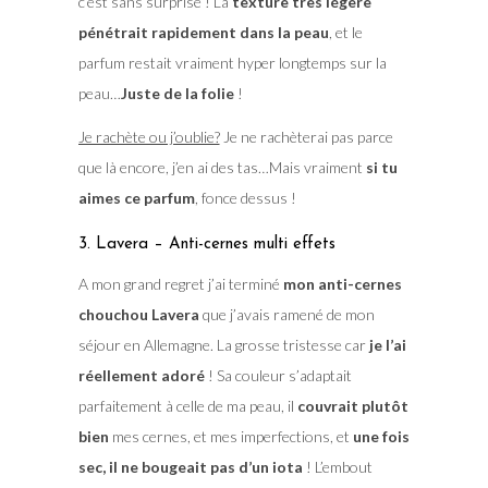
c’est sans surprise ! La
texture très légère
pénétrait rapidement dans la peau
, et le
parfum restait vraiment hyper longtemps sur la
peau…
Juste de la folie
!
Je rachète ou j’oublie?
Je ne rachèterai pas parce
que là encore, j’en ai des tas…Mais vraiment
si tu
aimes ce parfum
, fonce dessus !
3. Lavera – Anti-cernes multi effets
A mon grand regret j’ai terminé
mon anti-cernes
chouchou Lavera
que j’avais ramené de mon
séjour en Allemagne. La grosse tristesse car
je l’ai
réellement adoré
! Sa couleur s’adaptait
parfaitement à celle de ma peau, il
couvrait plutôt
bien
mes cernes, et mes imperfections, et
une fois
sec, il ne bougeait pas d’un iota
! L’embout