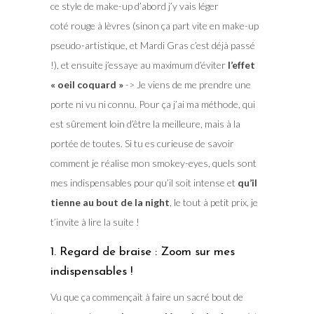
ce style de make-up d’abord j’y vais léger
coté rouge à lèvres (sinon ça part vite en make-up
pseudo-artistique, et Mardi Gras c’est déjà passé
!), et ensuite j’essaye au maximum d’éviter
l’effet
« oeil coquard »
-> Je viens de me prendre une
porte ni vu ni connu. Pour ça j’ai ma méthode, qui
est sûrement loin d’être la meilleure, mais à la
portée de toutes. Si tu es curieuse de savoir
comment je réalise mon smokey-eyes, quels sont
mes indispensables pour qu’il soit intense et
qu’il
tienne au bout de la night
, le tout à petit prix, je
t’invite à lire la suite !
1. Regard de braise : Zoom sur mes
indispensables !
Vu que ça commençait à faire un sacré bout de