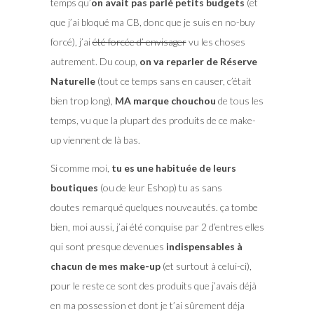
temps qu’
on avait pas parlé petits budgets
(et
que j’ai bloqué ma CB, donc que je suis en no-buy
forcé), j’ai
été
forcée
d’ envisager
vu les choses
autrement. Du coup,
on va reparler de Réserve
Naturelle
(tout ce temps sans en causer, c’était
bien trop long),
MA marque chouchou
de tous les
temps, vu que la plupart des produits de ce make-
up viennent de là bas.
Si comme moi,
tu es une habituée de leurs
boutiques
(ou de leur Eshop) tu as sans
doutes remarqué quelques nouveautés. ça tombe
bien, moi aussi, j’ai été conquise par 2 d’entres elles
qui sont presque devenues
indispensables à
chacun de mes make-up
(et surtout à celui-ci),
pour le reste ce sont des produits que j’avais déjà
en ma possession et dont je t’ai sûrement déja