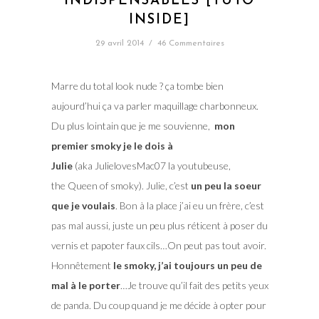
INDISPENSABLES [TUTO
INSIDE]
29 avril 2014
/
46 Commentaires
Marre du total look nude ? ça tombe bien
aujourd’hui ça va parler maquillage charbonneux.
Du plus lointain que je me souvienne,
mon
premier smoky je le dois à
Julie
(aka JulielovesMac07 la youtubeuse,
the Queen of smoky). Julie, c’est
un peu la soeur
que je voulais
. Bon à la place j’ai eu un frère, c’est
pas mal aussi, juste un peu plus réticent à poser du
vernis et papoter faux cils…On peut pas tout avoir.
Honnêtement
le smoky, j’ai toujours un peu de
mal à le porter
…Je trouve qu’il fait des petits yeux
de panda. Du coup quand je me décide à opter pour