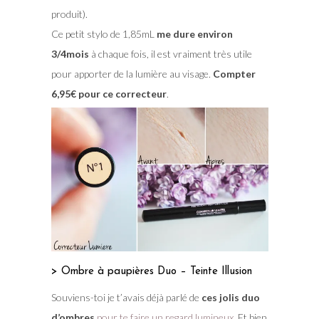
produit).
Ce petit stylo de 1,85mL
me dure environ
3/4mois
à chaque fois, il est vraiment très utile
pour apporter de la lumière au visage.
Compter
6,95€ pour ce correcteur
.
> Ombre à paupières Duo – Teinte Illusion
Souviens-toi je t’avais déjà parlé de
ces jolis duo
d’ombres
pour te faire un regard lumineux
. Et bien