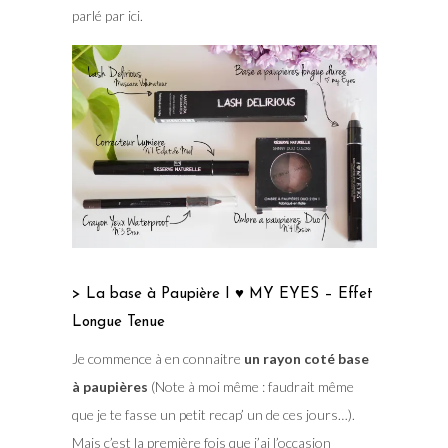
parlé par ici.
> La base à Paupière I ♥ MY EYES – Effet
Longue Tenue
Je commence à en connaitre
un rayon coté base
à paupières
(Note à moi même : faudrait même
que je te fasse un petit recap’ un de ces jours…).
Mais c’est la première fois que j’ai l’occasion