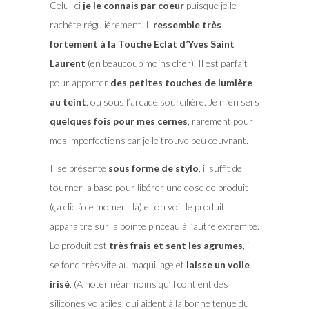
Celui-ci
je le connais par coeur
puisque je le
rachète régulièrement. Il
ressemble très
fortement à la Touche Eclat d’Yves Saint
Laurent
(en beaucoup moins cher). Il est parfait
pour apporter
des petites touches de lumière
au teint
, ou sous l’arcade sourcilière. Je m’en sers
quelques fois pour mes cernes
, rarement pour
mes imperfections car je le trouve peu couvrant.
Il se présente
sous forme de stylo
, il suffit de
tourner la base pour libérer une dose de produit
(ça clic à ce moment là) et on voit le produit
apparaitre sur la pointe pinceau à l’autre extrémité.
Le produit est
très frais et sent les agrumes
, il
se fond très vite au maquillage et
laisse un voile
irisé
. (A noter néanmoins qu’il contient des
silicones volatiles, qui aident à la bonne tenue du