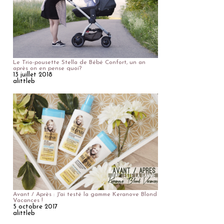
Le Trio-pousette Stella de Bébé Confort, un an
après on en pense quoi?
13 juillet 2018
alittleb
Avant / Après : J'ai testé la gamme Keranove Blond
Vacances !
5 octobre 2017
alittleb