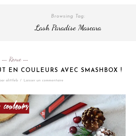
Browsing Tag:
Lash Paradise Mascara
Revue
UT EN COULEURS AVEC SMASHBOX !
par
alittleb
/
Laisser un commentaire