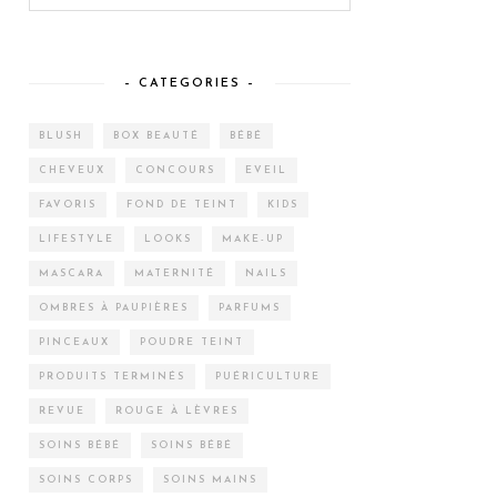
– CATEGORIES –
BLUSH
BOX BEAUTÉ
BÉBÉ
CHEVEUX
CONCOURS
EVEIL
FAVORIS
FOND DE TEINT
KIDS
LIFESTYLE
LOOKS
MAKE-UP
MASCARA
MATERNITÉ
NAILS
OMBRES À PAUPIÈRES
PARFUMS
PINCEAUX
POUDRE TEINT
PRODUITS TERMINÉS
PUÉRICULTURE
REVUE
ROUGE À LÈVRES
SOINS BÉBÉ
SOINS BÉBÉ
SOINS CORPS
SOINS MAINS