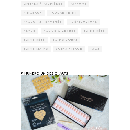
OMBRES À PAUPIÈRES
PARFUMS
PINCEAUX
POUDRE TEINT
PRODUITS TERMINÉS
PUÉRICULTURE
REVUE
ROUGE À LÈVRES
SOINS BÉBÉ
SOINS BÉBÉ
SOINS CORPS
SOINS MAINS
SOINS VISAGE
TAGS
NUMERO UN DES CHARTS