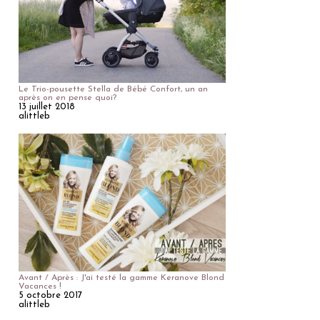
Le Trio-pousette Stella de Bébé Confort, un an
après on en pense quoi?
13 juillet 2018
alittleb
Avant / Après : J'ai testé la gamme Keranove Blond
Vacances !
5 octobre 2017
alittleb