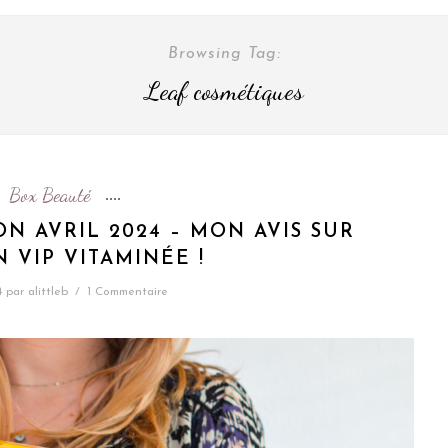
Browsing Tag:
Leaf cosmétiques
Box Beauté
ON AVRIL 2024 – MON AVIS SUR
N VIP VITAMINÉE !
4
par
alittleb
/
1 Commentaire