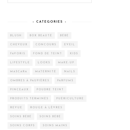
– CATEGORIES –
BLUSH
BOX BEAUTÉ
BÉBÉ
CHEVEUX
CONCOURS
EVEIL
FAVORIS
FOND DE TEINT
KIDS
LIFESTYLE
LOOKS
MAKE-UP
MASCARA
MATERNITÉ
NAILS
OMBRES À PAUPIÈRES
PARFUMS
PINCEAUX
POUDRE TEINT
PRODUITS TERMINÉS
PUÉRICULTURE
REVUE
ROUGE À LÈVRES
SOINS BÉBÉ
SOINS BÉBÉ
SOINS CORPS
SOINS MAINS