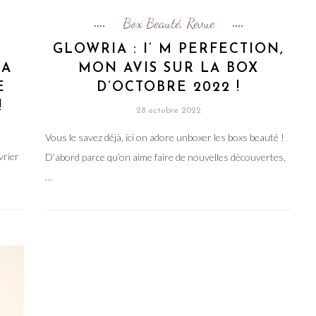
Box Beauté
Revue
,
N
GLOWRIA : I’ M PERFECTION,
LA
MON AVIS SUR LA BOX
E
D’OCTOBRE 2022 !
!
28 octobre 2022
Vous le savez déjà, ici on adore unboxer les boxs beauté !
vrier
D’abord parce qu’on aime faire de nouvelles découvertes,
…