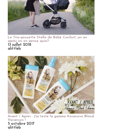
Le Trio-pousette Stella de Bébé Confort, un an
après on en pense quoi?
13 juillet 2018
alittleb
Avant / Après : J'ai testé la gamme Keranove Blond
Vacances !
5 octobre 2017
alittleb