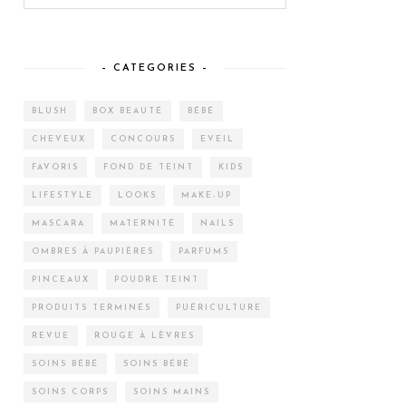
– CATEGORIES –
BLUSH
BOX BEAUTÉ
BÉBÉ
CHEVEUX
CONCOURS
EVEIL
FAVORIS
FOND DE TEINT
KIDS
LIFESTYLE
LOOKS
MAKE-UP
MASCARA
MATERNITÉ
NAILS
OMBRES À PAUPIÈRES
PARFUMS
PINCEAUX
POUDRE TEINT
PRODUITS TERMINÉS
PUÉRICULTURE
REVUE
ROUGE À LÈVRES
SOINS BÉBÉ
SOINS BÉBÉ
SOINS CORPS
SOINS MAINS