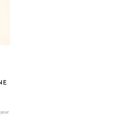
N
NE
é pour