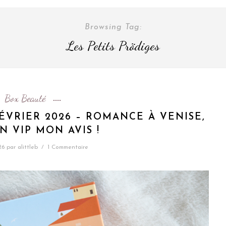
Browsing Tag:
Les Petits Prödiges
Box Beauté
ÉVRIER 2026 – ROMANCE À VENISE,
N VIP MON AVIS !
26
par
alittleb
/
1 Commentaire