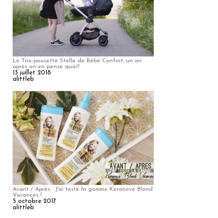
Le Trio-pousette Stella de Bébé Confort, un an
après on en pense quoi?
13 juillet 2018
alittleb
Avant / Après : J'ai testé la gamme Keranove Blond
Vacances !
5 octobre 2017
alittleb