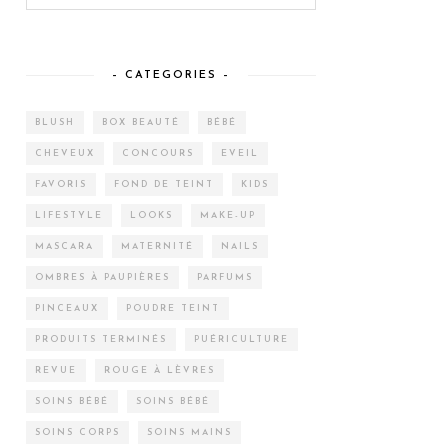
– CATEGORIES –
BLUSH
BOX BEAUTÉ
BÉBÉ
CHEVEUX
CONCOURS
EVEIL
FAVORIS
FOND DE TEINT
KIDS
LIFESTYLE
LOOKS
MAKE-UP
MASCARA
MATERNITÉ
NAILS
OMBRES À PAUPIÈRES
PARFUMS
PINCEAUX
POUDRE TEINT
PRODUITS TERMINÉS
PUÉRICULTURE
REVUE
ROUGE À LÈVRES
SOINS BÉBÉ
SOINS BÉBÉ
SOINS CORPS
SOINS MAINS