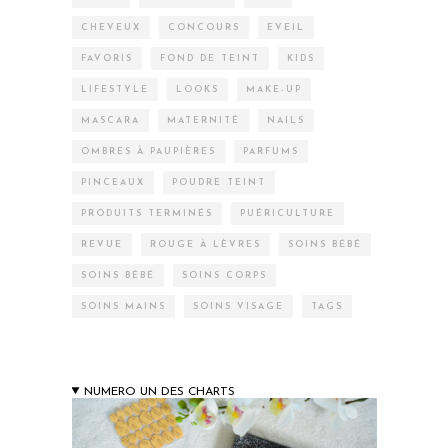
CHEVEUX
CONCOURS
EVEIL
FAVORIS
FOND DE TEINT
KIDS
LIFESTYLE
LOOKS
MAKE-UP
MASCARA
MATERNITÉ
NAILS
OMBRES À PAUPIÈRES
PARFUMS
PINCEAUX
POUDRE TEINT
PRODUITS TERMINÉS
PUÉRICULTURE
REVUE
ROUGE À LÈVRES
SOINS BÉBÉ
SOINS BÉBÉ
SOINS CORPS
SOINS MAINS
SOINS VISAGE
TAGS
NUMERO UN DES CHARTS