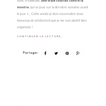
sont, d’habitude,
une vraie courses contre la
montre
, qui se joue sur la dernière semaine avant
le jour J… Cette année je dois reconnaitre (
avec
beaucoup de satisfaction
) que je me suis plutôt bien
organisée !
CONTINUER LA LECTURE…
Partager: