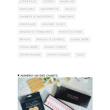
LIFESTYLE
LOOKS
MAKE-UP
MASCARA
MATERNITÉ
NAILS
OMBRES À PAUPIÈRES
PARFUMS
PINCEAUX
POUDRE TEINT
PRODUITS TERMINÉS
PUÉRICULTURE
REVUE
ROUGE À LÈVRES
SOINS BÉBÉ
SOINS BÉBÉ
SOINS CORPS
SOINS MAINS
SOINS VISAGE
TAGS
NUMERO UN DES CHARTS