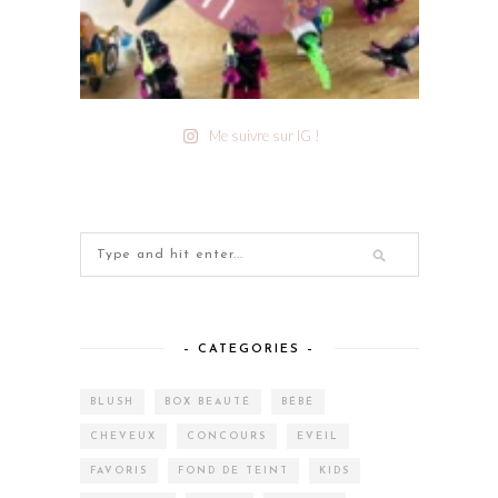
Me suivre sur IG !
– CATEGORIES –
BLUSH
BOX BEAUTÉ
BÉBÉ
CHEVEUX
CONCOURS
EVEIL
FAVORIS
FOND DE TEINT
KIDS