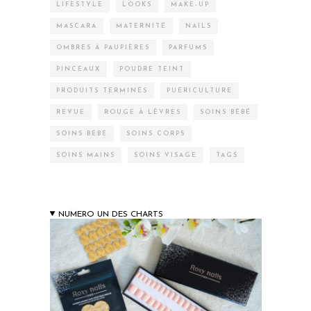
LIFESTYLE
LOOKS
MAKE-UP
MASCARA
MATERNITÉ
NAILS
OMBRES À PAUPIÈRES
PARFUMS
PINCEAUX
POUDRE TEINT
PRODUITS TERMINÉS
PUÉRICULTURE
REVUE
ROUGE À LÈVRES
SOINS BÉBÉ
SOINS BÉBÉ
SOINS CORPS
SOINS MAINS
SOINS VISAGE
TAGS
NUMERO UN DES CHARTS