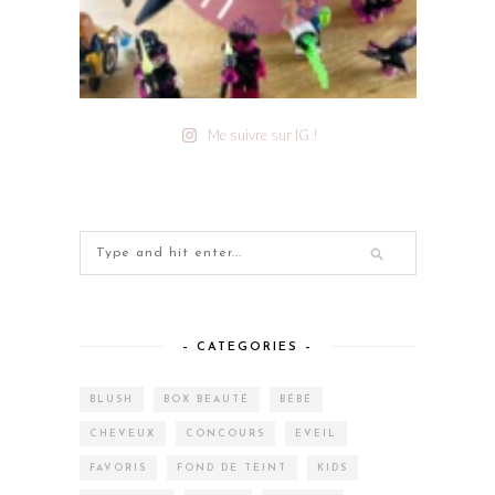
Me suivre sur IG !
– CATEGORIES –
BLUSH
BOX BEAUTÉ
BÉBÉ
CHEVEUX
CONCOURS
EVEIL
FAVORIS
FOND DE TEINT
KIDS