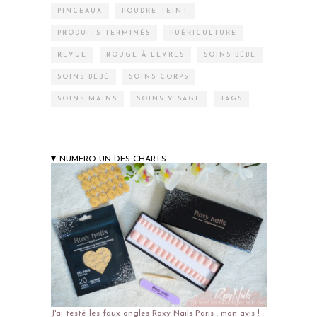
PINCEAUX
POUDRE TEINT
PRODUITS TERMINÉS
PUÉRICULTURE
REVUE
ROUGE À LÈVRES
SOINS BÉBÉ
SOINS BÉBÉ
SOINS CORPS
SOINS MAINS
SOINS VISAGE
TAGS
NUMERO UN DES CHARTS
J'ai testé les faux ongles Roxy Nails Paris : mon avis !