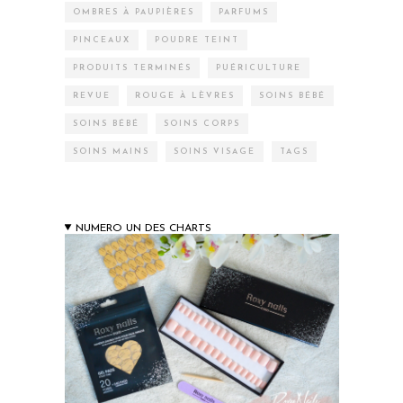
OMBRES À PAUPIÈRES
PARFUMS
PINCEAUX
POUDRE TEINT
PRODUITS TERMINÉS
PUÉRICULTURE
REVUE
ROUGE À LÈVRES
SOINS BÉBÉ
SOINS BÉBÉ
SOINS CORPS
SOINS MAINS
SOINS VISAGE
TAGS
NUMERO UN DES CHARTS