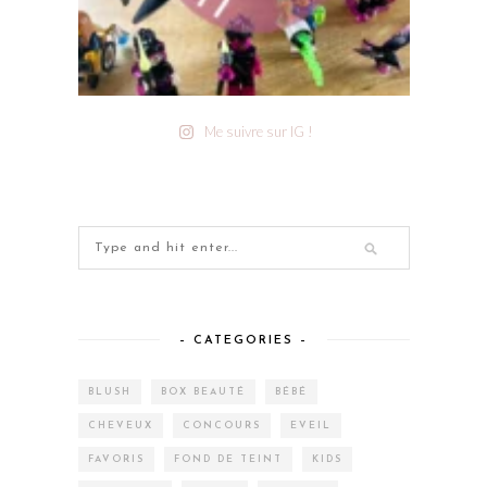
Me suivre sur IG !
– CATEGORIES –
BLUSH
BOX BEAUTÉ
BÉBÉ
CHEVEUX
CONCOURS
EVEIL
FAVORIS
FOND DE TEINT
KIDS