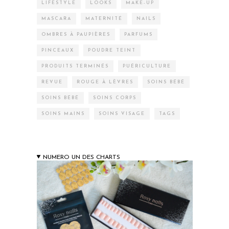
LIFESTYLE
LOOKS
MAKE-UP
MASCARA
MATERNITÉ
NAILS
OMBRES À PAUPIÈRES
PARFUMS
PINCEAUX
POUDRE TEINT
PRODUITS TERMINÉS
PUÉRICULTURE
REVUE
ROUGE À LÈVRES
SOINS BÉBÉ
SOINS BÉBÉ
SOINS CORPS
SOINS MAINS
SOINS VISAGE
TAGS
NUMERO UN DES CHARTS