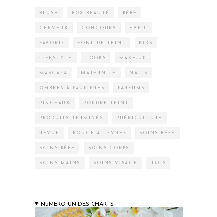
BLUSH
BOX BEAUTÉ
BÉBÉ
CHEVEUX
CONCOURS
EVEIL
FAVORIS
FOND DE TEINT
KIDS
LIFESTYLE
LOOKS
MAKE-UP
MASCARA
MATERNITÉ
NAILS
OMBRES À PAUPIÈRES
PARFUMS
PINCEAUX
POUDRE TEINT
PRODUITS TERMINÉS
PUÉRICULTURE
REVUE
ROUGE À LÈVRES
SOINS BÉBÉ
SOINS BÉBÉ
SOINS CORPS
SOINS MAINS
SOINS VISAGE
TAGS
NUMERO UN DES CHARTS