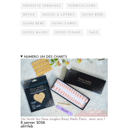
PRODUITS TERMINÉS
PUÉRICULTURE
REVUE
ROUGE À LÈVRES
SOINS BÉBÉ
SOINS BÉBÉ
SOINS CORPS
SOINS MAINS
SOINS VISAGE
TAGS
NUMERO UN DES CHARTS
J'ai testé les faux ongles Roxy Nails Paris : mon avis !
8 janvier 2026
alittleb