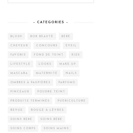
– CATEGORIES –
BLUSH
BOX BEAUTÉ
BÉBÉ
CHEVEUX
CONCOURS
EVEIL
FAVORIS
FOND DE TEINT
KIDS
LIFESTYLE
LOOKS
MAKE-UP
MASCARA
MATERNITÉ
NAILS
OMBRES À PAUPIÈRES
PARFUMS
PINCEAUX
POUDRE TEINT
PRODUITS TERMINÉS
PUÉRICULTURE
REVUE
ROUGE À LÈVRES
SOINS BÉBÉ
SOINS BÉBÉ
SOINS CORPS
SOINS MAINS