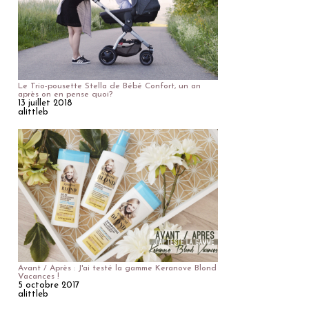
Le Trio-pousette Stella de Bébé Confort, un an
après on en pense quoi?
13 juillet 2018
alittleb
Avant / Après : J'ai testé la gamme Keranove Blond
Vacances !
5 octobre 2017
alittleb