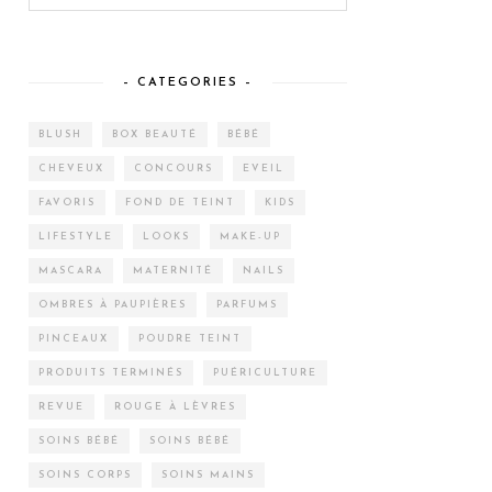
– CATEGORIES –
BLUSH
BOX BEAUTÉ
BÉBÉ
CHEVEUX
CONCOURS
EVEIL
FAVORIS
FOND DE TEINT
KIDS
LIFESTYLE
LOOKS
MAKE-UP
MASCARA
MATERNITÉ
NAILS
OMBRES À PAUPIÈRES
PARFUMS
PINCEAUX
POUDRE TEINT
PRODUITS TERMINÉS
PUÉRICULTURE
REVUE
ROUGE À LÈVRES
SOINS BÉBÉ
SOINS BÉBÉ
SOINS CORPS
SOINS MAINS