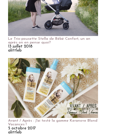
Le Trio-pousette Stella de Bébé Confort, un an
après on en pense quoi?
13 juillet 2018
alittleb
Avant / Après : J'ai testé la gamme Keranove Blond
Vacances !
5 octobre 2017
alittleb