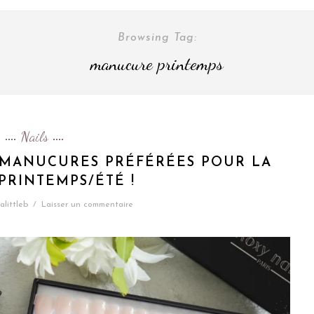
Browsing Tag:
manucure printemps
Nails
3 MANUCURES PRÉFÉRÉES POUR LA
PRINTEMPS/ÉTÉ !
alittleb
/
Laisser un commentaire