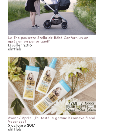
Le Trio-pousette Stella de Bébé Confort, un an
après on en pense quoi?
13 juillet 2018
alittleb
Avant / Après : J'ai testé la gamme Keranove Blond
Vacances !
5 octobre 2017
alittleb