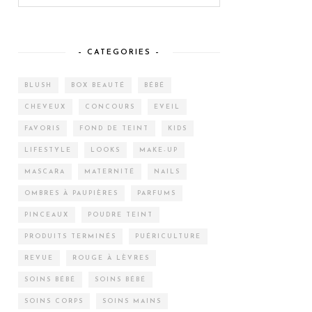
– CATEGORIES –
BLUSH
BOX BEAUTÉ
BÉBÉ
CHEVEUX
CONCOURS
EVEIL
FAVORIS
FOND DE TEINT
KIDS
LIFESTYLE
LOOKS
MAKE-UP
MASCARA
MATERNITÉ
NAILS
OMBRES À PAUPIÈRES
PARFUMS
PINCEAUX
POUDRE TEINT
PRODUITS TERMINÉS
PUÉRICULTURE
REVUE
ROUGE À LÈVRES
SOINS BÉBÉ
SOINS BÉBÉ
SOINS CORPS
SOINS MAINS