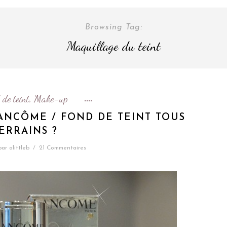
Browsing Tag:
Maquillage du teint
 de teint
Make-up
,
LANCÔME / FOND DE TEINT TOUS
ERRAINS ?
par
alittleb
/
21 Commentaires