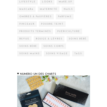
LIFESTYLE
LOOKS
MAKE-UP
MASCARA
MATERNITÉ
NAILS
OMBRES À PAUPIÈRES
PARFUMS
PINCEAUX
POUDRE TEINT
PRODUITS TERMINÉS
PUÉRICULTURE
REVUE
ROUGE À LÈVRES
SOINS BÉBÉ
SOINS BÉBÉ
SOINS CORPS
SOINS MAINS
SOINS VISAGE
TAGS
NUMERO UN DES CHARTS