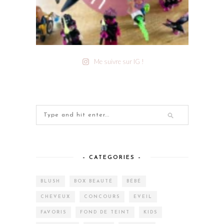
Me suivre sur IG !
– CATEGORIES –
BLUSH
BOX BEAUTÉ
BÉBÉ
CHEVEUX
CONCOURS
EVEIL
FAVORIS
FOND DE TEINT
KIDS