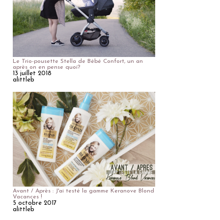
Le Trio-pousette Stella de Bébé Confort, un an
après on en pense quoi?
13 juillet 2018
alittleb
Avant / Après : J'ai testé la gamme Keranove Blond
Vacances !
5 octobre 2017
alittleb