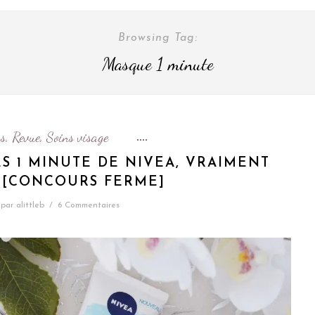
Browsing Tag:
Masque 1 minute
s
Revue
Soins visage
,
,
S 1 MINUTE DE NIVEA, VRAIMENT
? [CONCOURS FERME]
par
alittleb
/
6 Commentaires