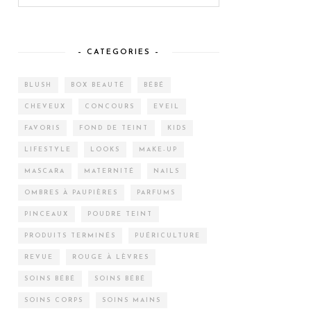
– CATEGORIES –
BLUSH
BOX BEAUTÉ
BÉBÉ
CHEVEUX
CONCOURS
EVEIL
FAVORIS
FOND DE TEINT
KIDS
LIFESTYLE
LOOKS
MAKE-UP
MASCARA
MATERNITÉ
NAILS
OMBRES À PAUPIÈRES
PARFUMS
PINCEAUX
POUDRE TEINT
PRODUITS TERMINÉS
PUÉRICULTURE
REVUE
ROUGE À LÈVRES
SOINS BÉBÉ
SOINS BÉBÉ
SOINS CORPS
SOINS MAINS