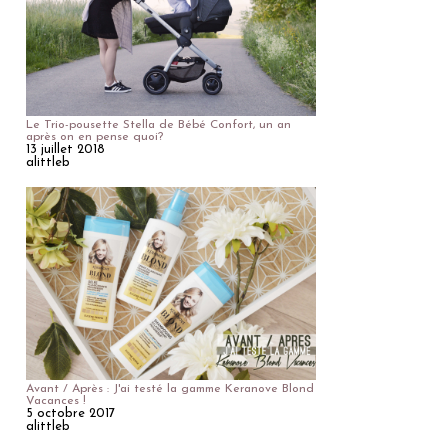
Le Trio-pousette Stella de Bébé Confort, un an
après on en pense quoi?
13 juillet 2018
alittleb
Avant / Après : J'ai testé la gamme Keranove Blond
Vacances !
5 octobre 2017
alittleb