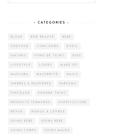
– CATEGORIES –
BLUSH
BOX BEAUTÉ
BÉBÉ
CHEVEUX
CONCOURS
EVEIL
FAVORIS
FOND DE TEINT
KIDS
LIFESTYLE
LOOKS
MAKE-UP
MASCARA
MATERNITÉ
NAILS
OMBRES À PAUPIÈRES
PARFUMS
PINCEAUX
POUDRE TEINT
PRODUITS TERMINÉS
PUÉRICULTURE
REVUE
ROUGE À LÈVRES
SOINS BÉBÉ
SOINS BÉBÉ
SOINS CORPS
SOINS MAINS