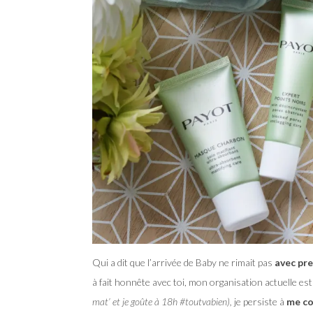
Qui a dit que l’arrivée de Baby ne rimait pas
avec pre
à fait honnête avec toi, mon organisation actuelle es
mat’ et je goûte à 18h #toutvabien),
je persiste à
me co