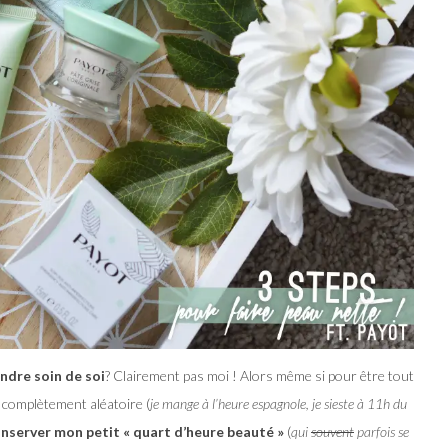
ndre soin de soi
? Clairement pas moi ! Alors même si pour être tout
t complètement aléatoire (
je mange à l’heure espagnole, je sieste à 11h du
nserver mon petit « quart d’heure beauté »
(
qui
souvent
parfois se