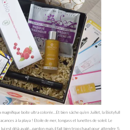
a magnifique boite ultra colorée…Et bien sâche qu’en Juillet, la Biotyfull
ances à la playa ! Etoile de mer, tongass et lunettes de soleil. Le
ui est déjà avalé…pardon mais il fait bien trop chaud pour attendre !).