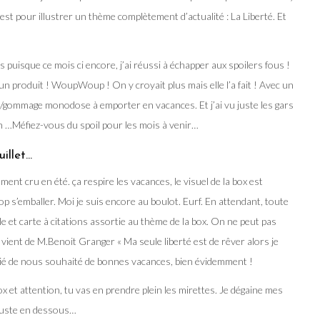
’est pour illustrer un thème complètement d’actualité : La Liberté. Et
s puisque ce mois ci encore, j’ai réussi à échapper aux spoilers fous !
un produit ! WoupWoup ! On y croyait plus mais elle l’a fait ! Avec un
e/gommage monodose à emporter en vacances. Et j’ai vu juste les gars
vin …Méfiez-vous du spoil pour les mois à venir…
illet…
ent cru en été. ça respire les vacances, le visuel de la box est
op s’emballer. Moi je suis encore au boulot. Eurf. En attendant, toute
able et carte à citations assortie au thème de la box. On ne peut pas
vient de M.Benoit Granger « Ma seule liberté est de rêver alors je
ublié de nous souhaité de bonnes vacances, bien évidemment !
ox et attention, tu vas en prendre plein les mirettes. Je dégaine mes
a juste en dessous…