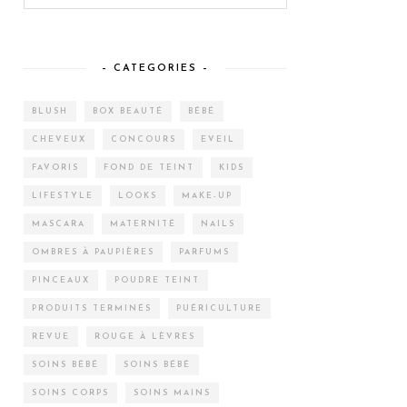
– CATEGORIES –
BLUSH
BOX BEAUTÉ
BÉBÉ
CHEVEUX
CONCOURS
EVEIL
FAVORIS
FOND DE TEINT
KIDS
LIFESTYLE
LOOKS
MAKE-UP
MASCARA
MATERNITÉ
NAILS
OMBRES À PAUPIÈRES
PARFUMS
PINCEAUX
POUDRE TEINT
PRODUITS TERMINÉS
PUÉRICULTURE
REVUE
ROUGE À LÈVRES
SOINS BÉBÉ
SOINS BÉBÉ
SOINS CORPS
SOINS MAINS