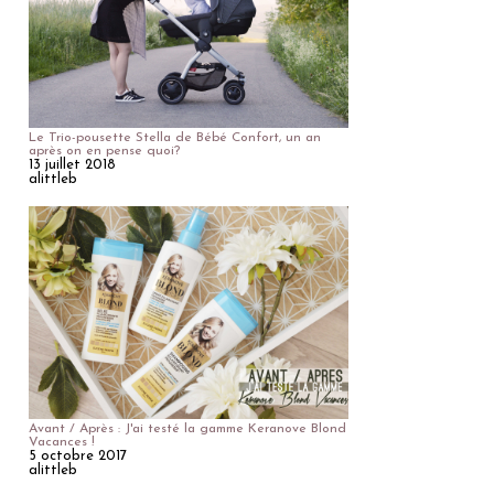
Le Trio-pousette Stella de Bébé Confort, un an
après on en pense quoi?
13 juillet 2018
alittleb
Avant / Après : J'ai testé la gamme Keranove Blond
Vacances !
5 octobre 2017
alittleb