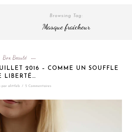
Browsing Tag:
Masque fraicheur
Box Beauté
JUILLET 2016 – COMME UN SOUFFLE
E LIBERTÉ…
6
par
alittleb
/
5 Commentaires