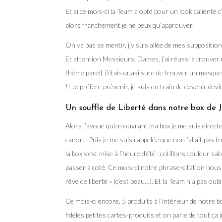
Et si ce mois-ci la Team a opté pour un look caliente c
alors franchement je ne peux qu’approuver.
On va pas se mentir, j’y suis allée de mes supposition
Et attention Messieurs, Dames, j’ai réussi à trouver 
thème pareil, j’étais quasi sure de trouver un masqu
!! Je préfère prévenir, je suis en train de devenir de
Un souffle de Liberté dans notre box de Ju
Alors j’avoue qu’en ouvrant ma box je me suis directem
canon…Puis je me suis rappelée que non fallait pas tr
la box s’est mise à l’heure d’été : cotillons couleur s
passer à coté. Ce mois-ci notre phrase-citation nous 
rêve de liberté » (c’est beau…). Et la Team n’a pas o
Ce mois-ci encore, 5 produits à l’intérieur de notre b
fidèles petites cartes-produits et on parle de tout ç