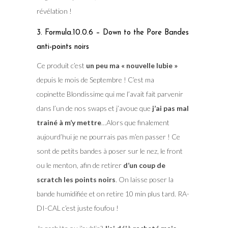
révélation !
3. Formula.10.0.6 – Down to the Pore Bandes
anti-points noirs
Ce produit c’est
un peu ma « nouvelle lubie »
depuis le mois de Septembre ! C’est ma
copinette Blondissime qui me l’avait fait parvenir
dans l’un de nos swaps et j’avoue que
j’ai pas mal
trainé à m’y mettre
…Alors que finalement
aujourd’hui je ne pourrais pas m’en passer ! Ce
sont de petits bandes à poser sur le nez, le front
ou le menton, afin de retirer
d’un coup de
scratch les points noirs
. On laisse poser la
bande humidifiée et on retire 10 min plus tard. RA-
DI-CAL c’est juste foufou !