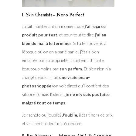
1. Skin Chemists– Nano Perfect
ça fait maintenant un moment que
j’ai reçu ce
produit pour test
, et pour tout te dire
j’ai eu
bien du mal à le terminer
. Si tu te souviens à
l’époque où on en a parlé par ici, j’étais bien
emballée par sa propriété lissante/mattifiante,
beaucoup moins par
son parfum
. Et bien rien n’a
changé depuis. Il fait
une vraie peau-
photoshoppée
(on voit direct qu’il contient des
silicones), mais l’odeur…
je ne m’y suis pas faite
malgré tout ce temps
.
Je rachète ou j’oublie?
J’oublie
, il était hors de prix,
et vraiment l’odeur m’a écoeurée.