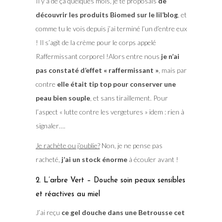
Il y a de ça quelques mois, je te proposais
de
découvrir les produits Biomed sur le lil’blog
, et
comme tu le vois depuis j’ai terminé l’un d’entre eux
! Il s’agit de la crème pour le corps appelé
Raffermissant corporel !Alors entre nous
je n’ai
pas constaté d’effet « raffermissant »
, mais par
contre
elle était tip top pour conserver une
peau bien souple
, et sans tiraillement. Pour
l’aspect « lutte contre les vergetures » idem : rien à
signaler….
Je rachète ou j’oublie?
Non, je ne pense pas
racheté,
j’ai un stock énorme
à écouler avant !
2. L’arbre Vert – Douche soin peaux sensibles
et réactives au miel
J’ai reçu
ce gel douche dans une Betrousse cet