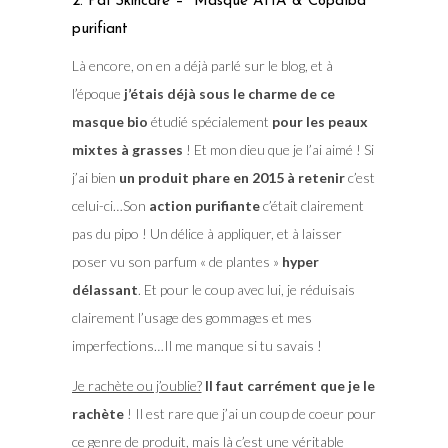
2. Paï Skincare – Masque AHA & Copaïba
purifiant
Là encore, on en a déjà parlé sur le blog, et à
l’époque
j’étais déjà sous le charme de ce
masque bio
étudié spécialement
pour les peaux
mixtes à grasses
! Et mon dieu que je l’ai aimé ! Si
j’ai bien
un produit phare en 2015 à retenir
c’est
celui-ci…Son
action purifiante
c’était clairement
pas du pipo ! Un délice à appliquer, et à laisser
poser vu son parfum « de plantes »
hyper
délassant
. Et pour le coup avec lui, je réduisais
clairement l’usage des gommages et mes
imperfections…Il me manque si tu savais !
Je rachète ou j’oublie?
Il faut carrément que je le
rachète
! Il est rare que j’ai un coup de coeur pour
ce genre de produit, mais là c’est une véritable