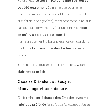
J’avais reçu
ce dentifrice dans une Betrousse
cet été également
(la même que pour le gel
douche si mes souvenirs sont bons…il me semble
que c’était la Songe d’été), et franchement je ne suis
pas du tout convaincue. C’est un dentifrice
tout
ce qu’il y a de plus classique
et
malheureusement la forte présence de fluor dans
ces tubes
fait ressortir des tâches
sur mes
dents…
Je rachète ou j’oublie?
Je ne rachète pas.
C’est
clair net et précis
!
Goodies & Make-up : Bougie,
Maquillage et Soin de luxe…
On termine
cet épisode des Empties avec ma
rubrique préférée
(et ça faisait longtemps qu’on en