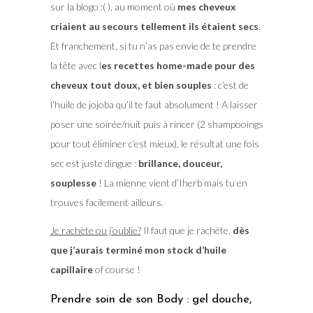
sur la blogo :( ), au moment où
mes cheveux
criaient au secours tellement ils étaient secs
.
Et franchement, si tu n’as pas envie de te prendre
la tête avec l
es recettes home-made pour des
cheveux tout doux, et bien souples
: c’est de
l’huile de jojoba qu’il te faut absolument ! A laisser
poser une soirée/nuit puis à rincer (2 shampooings
pour tout éliminer c’est mieux), le résultat une fois
sec est juste dingue :
brillance, douceur,
souplesse
! La mienne vient d’Iherb mais tu en
trouves facilement ailleurs.
Je rachète ou j’oublie?
Il faut que je rachète,
dès
que j’aurais terminé mon stock d’huile
capillaire
of course !
Prendre soin de son Body : gel douche,