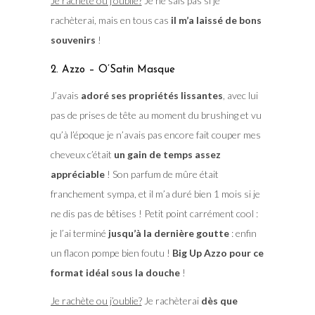
Je rachète ou j’oublie?
Je ne sais pas si je
rachèterai, mais en tous cas
il m’a laissé de bons
souvenirs
!
2. Azzo – O’Satin Masque
J’avais
adoré ses propriétés lissantes
, avec lui
pas de prises de tête au moment du brushing et vu
qu’à l’époque je n’avais pas encore fait couper mes
cheveux c’était
un gain de temps assez
appréciable
! Son parfum de mûre était
franchement sympa, et il m’a duré bien 1 mois si je
ne dis pas de bêtises ! Petit point carrément cool :
je l’ai terminé
jusqu’à la dernière goutte
: enfin
un flacon pompe bien foutu !
Big Up Azzo pour ce
format idéal sous la douche
!
Je rachète ou j’oublie?
Je rachèterai
dès que