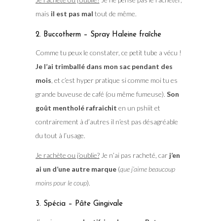
mais
il est pas mal
tout de même.
2. Buccotherm – Spray Haleine fraîche
Comme tu peux le constater, ce petit tube a vécu !
Je l’ai trimballé dans mon sac pendant des
mois
, et c’est hyper pratique si comme moi tu es
grande buveuse de café (ou même fumeuse).
Son
goût mentholé rafraichit
en un pshiit et
contrairement à d’autres il n’est pas désagréable
du tout à l’usage.
Je rachète ou j’oublie?
Je n’ai pas racheté, car
j’en
ai un d’une autre marque
(
que j’aime beaucoup
moins pour le coup
).
3. Spécia – Pâte Gingivale