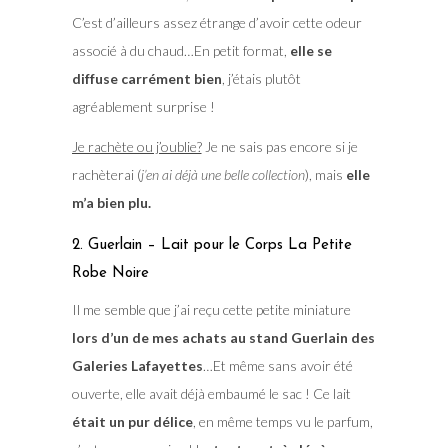
C’est d’ailleurs assez étrange d’avoir cette odeur
associé à du chaud…En petit format,
elle se
diffuse carrément bien
, j’étais plutôt
agréablement surprise !
Je rachète ou j’oublie?
Je ne sais pas encore si je
rachèterai (
j’en ai déjà une belle collection
), mais
elle
m’a bien plu.
2. Guerlain – Lait pour le Corps La Petite
Robe Noire
Il me semble que j’ai reçu cette petite miniature
lors d’un de mes achats au stand Guerlain des
Galeries Lafayettes
…Et même sans avoir été
ouverte, elle avait déjà embaumé le sac ! Ce lait
était un pur délice
, en même temps vu le parfum,