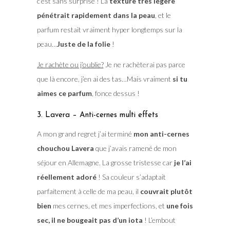
c’est sans surprise ! La
texture très légère
pénétrait rapidement dans la peau
, et le
parfum restait vraiment hyper longtemps sur la
peau…
Juste de la folie
!
Je rachète ou j’oublie?
Je ne rachèterai pas parce
que là encore, j’en ai des tas…Mais vraiment
si tu
aimes ce parfum
, fonce dessus !
3. Lavera – Anti-cernes multi effets
A mon grand regret j’ai terminé
mon anti-cernes
chouchou Lavera
que j’avais ramené de mon
séjour en Allemagne. La grosse tristesse car
je l’ai
réellement adoré
! Sa couleur s’adaptait
parfaitement à celle de ma peau, il
couvrait plutôt
bien
mes cernes, et mes imperfections, et
une fois
sec, il ne bougeait pas d’un iota
! L’embout