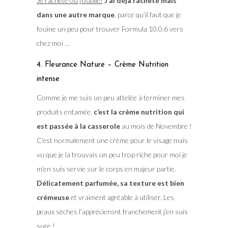
Je rachète ou j’oublie?
J’ai déjà racheté mais
dans une autre marque
, parce qu’il faut que je
fouine un peu pour trouver Formula 10.0.6 vers
chez moi …
4. Fleurance Nature – Crème Nutrition
intense
Comme je me suis un peu attelée à terminer mes
produits entamée,
c’est la crème nutrition qui
est passée à la casserole
au mois de Novembre !
C’est normalement une crème pour le visage mais
vu que je la trouvais un peu trop riche pour moi je
m’en suis servie sur le corps en majeur partie.
Délicatement parfumée, sa texture est bien
crémeuse
et vraiment agréable à utiliser. Les
peaux sèches l’apprécieront franchement j’en suis
sure !