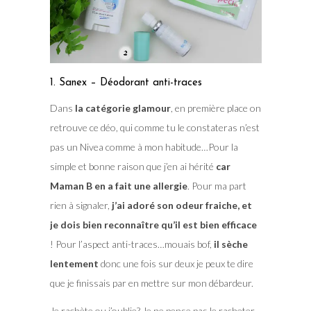
1. Sanex – Déodorant anti-traces
Dans
la catégorie glamour
, en première place on
retrouve ce déo, qui comme tu le constateras n’est
pas un Nivea comme à mon habitude…Pour la
simple et bonne raison que j’en ai hérité
car
Maman B en a fait une allergie
. Pour ma part
rien à signaler,
j’ai adoré son odeur fraiche, et
je dois bien reconnaître qu’il est bien efficace
! Pour l’aspect anti-traces…mouais bof,
il sèche
lentement
donc une fois sur deux je peux te dire
que je finissais par en mettre sur mon débardeur.
Je rachète ou j’oublie?
Je ne pense pas le racheter,