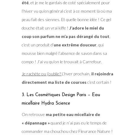
été
, et je me le gardais de coté spécialement pour
l’hiver vu qu’en général c’est à ce moment là où ma
peau fait des siennes. Et quelle bonne idée ! Ce gel
douche était un vrai kiffe !
J’adore le miel du
coup son parfum ne m’a pas dérangé du tout
,
c’est un produit d’
une extrême douceur
, qui
mousse bien malgré l’absence de savon dans sa
compo ! J’ai vu qu’on le trouvait à Carrefour.
Je rachète ou j’oublie?
L’hver prochain,
il rejoindra
directement ma liste de courses
c’est certain !
3. Les Cosmétiques Design Paris – Eau
micellaire Hydra Science
On retrouve
ma petite eau micellaire de
« dépannage »
quand je n’ai pas eu le temps de
commander ma chouchou chez Fleurance Nature !