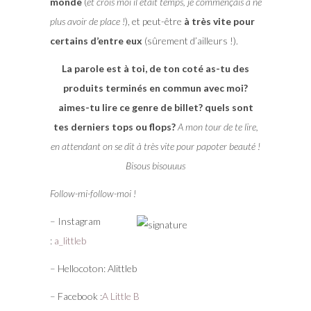
monde
(
et crois moi il était temps, je commençais à ne
plus avoir de place !
), et peut-être
à très vite pour
certains d’entre eux
(sûrement d’ailleurs !).
La parole est à toi, de ton coté as-tu des
produits terminés en commun avec moi?
aimes-tu lire ce genre de billet? quels sont
tes derniers tops ou flops?
A mon tour de te lire,
en attendant on se dit à très vite pour papoter beauté !
Bisous bisouuus
Follow-mi-follow-moi !
– Instagram
:
a_littleb
– Hellocoton: Alittleb
– Facebook :
A Little B