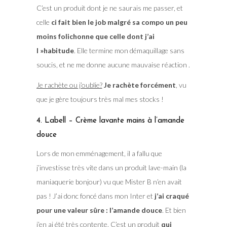
C’est un produit dont je ne saurais me passer, et
celle
ci fait bien le job malgré sa compo un peu
moins folichonne que celle dont j’ai
l »habitude
. Elle termine mon démaquillage sans
soucis, et ne me donne aucune mauvaise réaction .
Je rachète ou j’oublie?
Je rachète forcément
, vu
que je gère toujours très mal mes stocks !
4. Labell – Crème lavante mains à l’amande
douce
Lors de mon emménagement, il a fallu que
j’investisse très vite dans un produit lave-main (la
maniaquerie bonjour) vu que Mister B n’en avait
pas ! J’ai donc foncé dans mon Inter et
j’ai craqué
pour une valeur sûre : l’amande douce
. Et bien
j’en ai été très contente. C’est un produit
qui