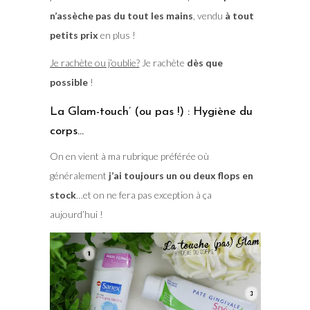
n’assèche pas du tout les mains
, vendu
à tout
petits prix
en plus !
Je rachète ou j’oublie?
Je rachète
dès que
possible
!
La Glam-touch’ (ou pas !) : Hygiène du
corps…
On en vient à ma rubrique préférée où
généralement
j’ai toujours un ou deux flops en
stock
…et on ne fera pas exception à ça
aujourd’hui !