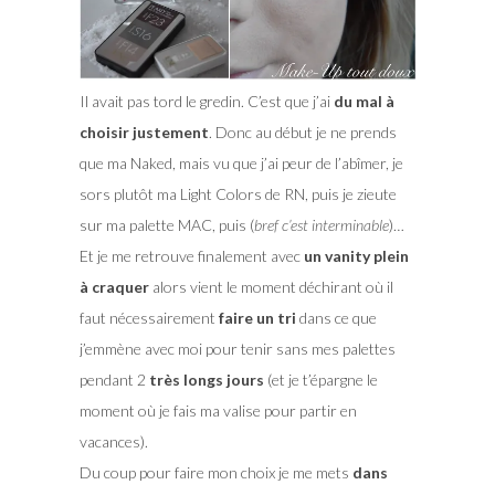
Il avait pas tord le gredin. C’est que j’ai
du mal à
choisir justement
. Donc au début je ne prends
que ma Naked, mais vu que j’ai peur de l’abîmer, je
sors plutôt ma Light Colors de RN, puis je zieute
sur ma palette MAC, puis (
bref c’est interminable
)…
Et je me retrouve finalement avec
un vanity plein
à craquer
alors vient le moment déchirant où il
faut nécessairement
faire un tri
dans ce que
j’emmène avec moi pour tenir sans mes palettes
pendant 2
très longs jours
(et je t’épargne le
moment où je fais ma valise pour partir en
vacances).
Du coup pour faire mon choix je me mets
dans