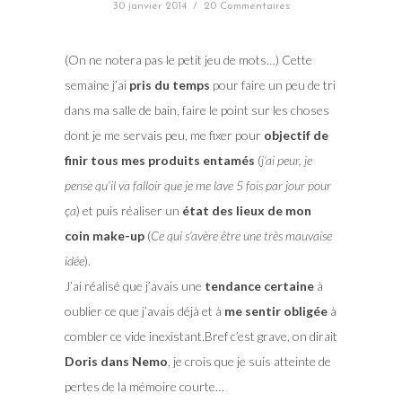
30 janvier 2014
/
20 Commentaires
(On ne notera pas le petit jeu de mots…) Cette
semaine j’ai
pris du temps
pour faire un peu de tri
dans ma salle de bain, faire le point sur les choses
dont je me servais peu, me fixer pour
objectif de
finir tous mes produits entamés
(
j’ai peur, je
pense qu’il va falloir que je me lave 5 fois par jour pour
ça
) et puis réaliser un
état des lieux de mon
coin make-up
(
Ce qui s’avère être une très mauvaise
idée
).
J’ai réalisé que j’avais une
tendance certaine
à
oublier ce que j’avais déjà et à
me sentir obligée
à
combler ce vide inexistant.Bref c’est grave, on dirait
Doris dans Nemo
, je crois que je suis atteinte de
pertes de la mémoire courte…