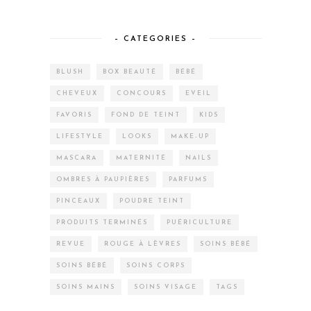
– CATEGORIES –
BLUSH
BOX BEAUTÉ
BÉBÉ
CHEVEUX
CONCOURS
EVEIL
FAVORIS
FOND DE TEINT
KIDS
LIFESTYLE
LOOKS
MAKE-UP
MASCARA
MATERNITÉ
NAILS
OMBRES À PAUPIÈRES
PARFUMS
PINCEAUX
POUDRE TEINT
PRODUITS TERMINÉS
PUÉRICULTURE
REVUE
ROUGE À LÈVRES
SOINS BÉBÉ
SOINS BÉBÉ
SOINS CORPS
SOINS MAINS
SOINS VISAGE
TAGS