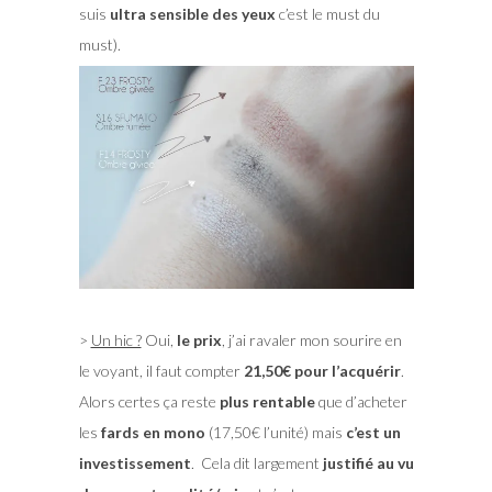
suis
ultra sensible des yeux
c’est le must du
must).
>
Un hic ?
Oui,
le prix
, j’ai ravaler mon sourire en
le voyant, il faut compter
21,50€ pour l’acquérir
.
Alors certes ça reste
plus rentable
que d’acheter
les
fards en mono
(17,50€ l’unité) mais
c’est un
investissement
. Cela dit largement
justifié au vu