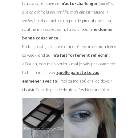
Du coup, j’essaye de
m’auto-challenger
(
oui elle a
que ça a faire la pauvre fille, mais elle est malade ->
sachezle!
) et de mettre un peu de piment dans ma
routine makeup et soin, tu vois, pour
me donner
bonne conscience
.
En fait, tout ça à cause d’une réflexion de mon frère
ce week-end qui
m’a fait fortement réfléchir
:
« Pouah, non mais sérieux moi je sais pas comment
tu fais pour savoir
quelle palette tu vas
emmener avec toi
, moi ça me soûlerai de devoir
choisir.
Cela dit pas de doutes, t’es bien une fille
« .