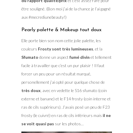
du rapport qualité/prix
et c’est assez rare pour
être souligné. (Bon moi j’ai de la chance je l’ai gagné
aux #mecrediunebeauty!)
Pearly palette & Makeup tout doux
Elle porte bien son nom cette jolie palette, les
couleurs
Frosty sont très lumineuses
, et la
Sfumato
donne un aspect
fumé divin
et tellement
facile à travailler que c’est un pur plaisir ! Il faut
forcer un peu pour un résultat marqué,
personellement j’ai opté pour quelque chose de
très doux
, avec en vedette le S16 sfumato (coin
externe et banane) et le F14 frosty (coin interne et
ras de cils supérieurs). J’avais posé un peu de F23
frosty (le cuivré) en ras de cils inférieurs mais
il ne
se voit quasi pas
sur les photos…