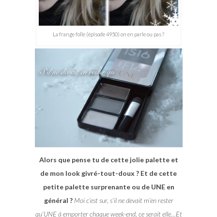
La frange folle (épisode 4950) on en parle ou pas ?
Alors que pense tu de cette jolie palette et
de mon look givré-tout-doux ? Et de cette
petite palette surprenante ou de UNE en
général ?
Moi c’est sur, s’il ne devait m’en rester
qu’UNE à emporter chaque week-end, ce serait elle…Et