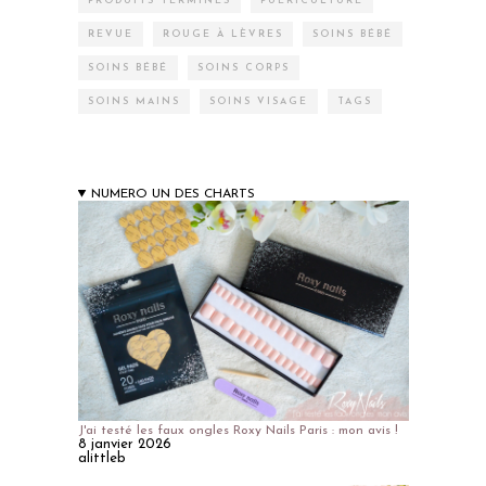
PRODUITS TERMINÉS
PUÉRICULTURE
REVUE
ROUGE À LÈVRES
SOINS BÉBÉ
SOINS BÉBÉ
SOINS CORPS
SOINS MAINS
SOINS VISAGE
TAGS
NUMERO UN DES CHARTS
J'ai testé les faux ongles Roxy Nails Paris : mon avis !
8 janvier 2026
alittleb