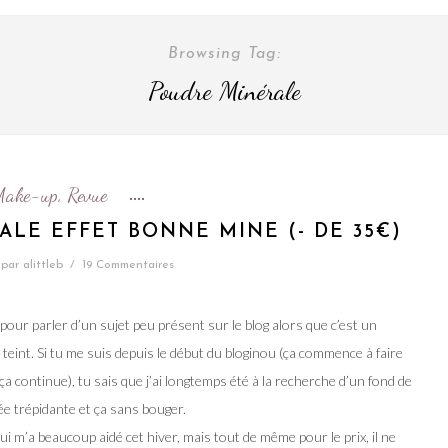
Browsing Tag:
Poudre Minérale
Make-up
Revue
,
ALE EFFET BONNE MINE (- DE 35€)
par
alittleb
/
19 Commentaires
our parler d’un sujet peu présent sur le blog alors que c’est un
e teint. Si tu me suis depuis le début du bloginou (ça commence à faire
 ça continue), tu sais que j’ai longtemps été à la recherche d’un fond de
née trépidante et ça sans bouger.
 m’a beaucoup aidé cet hiver, mais tout de même pour le prix, il ne