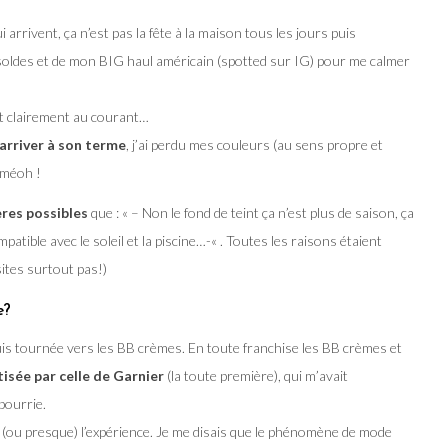
arrivent, ça n’est pas la fête à la maison tous les jours puis
soldes et de mon BIG haul américain (spotted sur IG) pour me calmer
est clairement au courant…
 arriver à son terme
, j’ai perdu mes couleurs (au sens propre et
nméoh !
res possibles
que : « – Non le fond de teint ça n’est plus de saison, ça
mpatible avec le soleil et la piscine…-« . Toutes les raisons étaient
sites surtout pas!)
e?
is tournée vers les BB crèmes. En toute franchise les BB crèmes et
isée par celle de Garnier
(la toute première), qui m’avait
 pourrie.
té (ou presque) l’expérience. Je me disais que le phénomène de mode