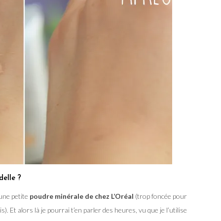
delle ?
 une petite
poudre minérale de chez L’Oréal
(trop foncée pour
s). Et alors là je pourrai t’en parler des heures, vu que je l’utilise