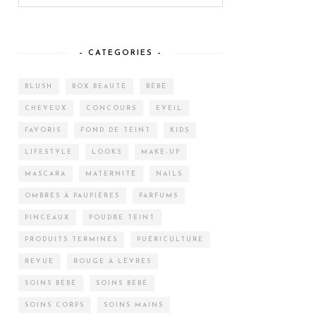
– CATEGORIES –
BLUSH
BOX BEAUTÉ
BÉBÉ
CHEVEUX
CONCOURS
EVEIL
FAVORIS
FOND DE TEINT
KIDS
LIFESTYLE
LOOKS
MAKE-UP
MASCARA
MATERNITÉ
NAILS
OMBRES À PAUPIÈRES
PARFUMS
PINCEAUX
POUDRE TEINT
PRODUITS TERMINÉS
PUÉRICULTURE
REVUE
ROUGE À LÈVRES
SOINS BÉBÉ
SOINS BÉBÉ
SOINS CORPS
SOINS MAINS