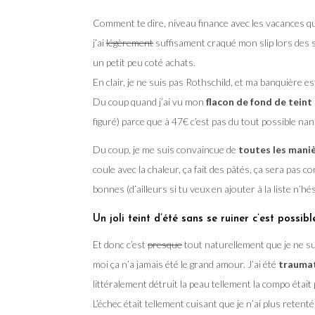
Comment te dire, niveau finance avec les vacances qui 
j’ai
légèrement
suffisament craqué mon slip lors des 
un petit peu coté achats.
En clair, je ne suis pas Rothschild, et ma banquière 
Du coup quand j’ai vu mon
flacon de fond de teint
figuré) parce que à 47€ c’est pas du tout possible na
Du coup, je me suis convaincue de
toutes les maniè
coule avec la chaleur, ça fait des pâtés, ça sera pas co
bonnes (d’ailleurs si tu veux en ajouter à la liste n’hé
Un joli teint d’été sans se ruiner c’est possibl
Et donc c’est
presque
tout naturellement que je ne su
moi ça n’a jamais été le grand amour. J’ai été
traumat
littéralement détruit la peau tellement la compo était
L’échec était tellement cuisant que je n’ai plus reten