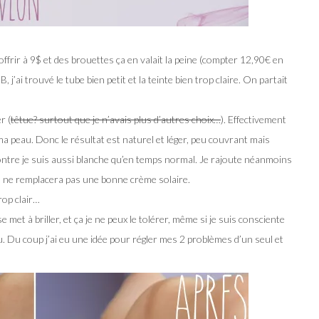
ffrir à 9$ et des brouettes ça en valait la peine (compter 12,90€ en
j’ai trouvé le tube bien petit et la teinte bien trop claire. On partait
r (
têtue? surtout que je n’avais plus d’autres choix…
). Effectivement
 ma peau. Donc le résultat est naturel et léger, peu couvrant mais
ontre je suis aussi blanche qu’en temps normal. Je rajoute néanmoins
ça ne remplacera pas une bonne crème solaire.
rop clair…
t à briller, et ça je ne peux le tolérer, même si je suis consciente
. Du coup j’ai eu une idée pour régler mes 2 problèmes d’un seul et