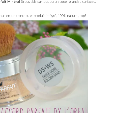
fait Minéral
(trouvable partout ou presque : grandes surfaces,
tout-en-un : pinceau et produit intégré, 100% naturel, top?