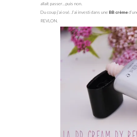
allait passer…puis non.
Du coup j’ai osé. J’ai investi dans une
BB crème
d’une
REVLON.