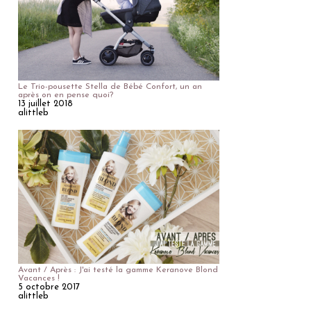
Le Trio-pousette Stella de Bébé Confort, un an
après on en pense quoi?
13 juillet 2018
alittleb
Avant / Après : J'ai testé la gamme Keranove Blond
Vacances !
5 octobre 2017
alittleb