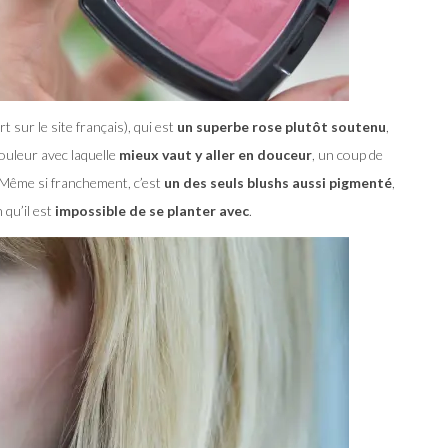
t sur le site français), qui est
un superbe rose plutôt soutenu
,
couleur avec laquelle
mieux vaut y aller en douceur
, un coup de
 Même si franchement, c’est
un des seuls blushs aussi pigmenté
,
 qu’il est
impossible de se planter avec
.