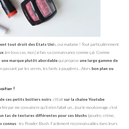
ient tout droit des Etats Uni
s, oui madame ! Tout particulièrement
ux
(en tous cas, moi j’ai fais sa connaissance comme ça). Comme
 une marque plutôt abordable
qui propose
une large gamme de
en passant par les vernis, les fards à paupières…Alors
bon plan ou
itier !
de ces petits boitiers noirs
, c’était
sur la chaine Youtube
 a fini par me convaincre qu’il m’en fallait un…(oui le moutonnage, c’est
un tas de textures différentes pour ses blushs
(poudre, crème,
us connus
: les Powder Blush. Facilement reconnaissables dans leurs