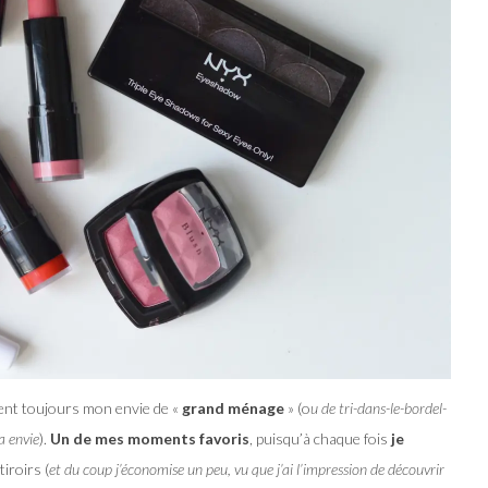
 vient toujours mon envie de «
grand ménage
» (o
u de tri-dans-le-bordel-
a envie
).
Un de mes moments favoris
, puisqu’à chaque fois
je
iroirs (
et du coup j’économise un peu, vu que j’ai l’impression de découvrir