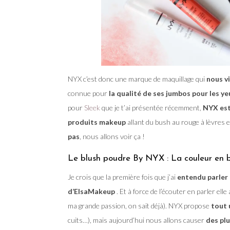
NYX c’est donc une marque de maquillage qui
nous v
connue pour
la qualité de ses jumbos pour les ye
pour
Sleek
que je t’ai présentée récemment,
NYX est
produits makeup
allant du bush au rouge à lèvres 
pas
, nous allons voir ça !
Le blush poudre By NYX : La couleur en bo
Je crois que la première fois que j’ai
entendu parler 
d’ElsaMakeup
. Et à force de l’écouter en parler elle
ma grande passion, on sait déjà). NYX propose
tout 
cuits…), mais aujourd’hui nous allons causer
des pl