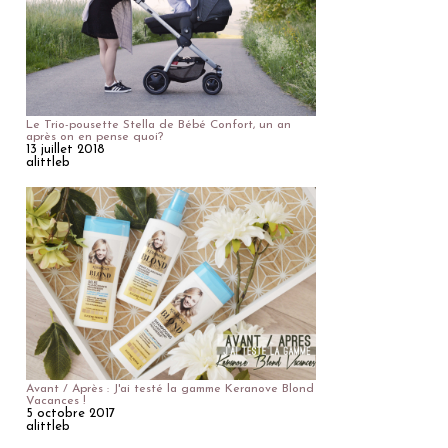
Le Trio-pousette Stella de Bébé Confort, un an
après on en pense quoi?
13 juillet 2018
alittleb
Avant / Après : J'ai testé la gamme Keranove Blond
Vacances !
5 octobre 2017
alittleb