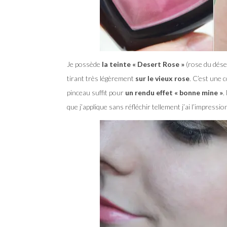
Je possède
la teinte « Desert Rose »
(rose du déser
tirant très légèrement
sur le vieux rose
. C’est une 
pinceau suffit pour
un rendu effet « bonne mine »
.
que j’applique sans réfléchir tellement j’ai l’impression