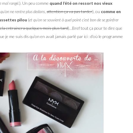
te mal rangé
.). Un peu comme
quand l’été on ressort nos vieux
 qu’on ne rentre plus dedans
,
attention ça va pas tarder
), ou
comme en
ussettes pilou
(
et qu’on se souvient à quel point c’est bon de se goinfrer
cela entrainera quelques mois plus tard
)…Bref tout ça pour te dire que
que je me suis dis qu’on en avait jamais parlé par ici : d’où le programme