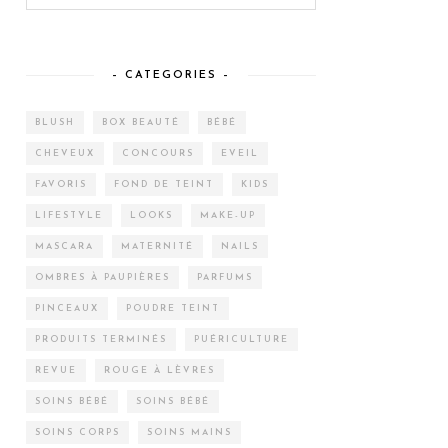
– CATEGORIES –
BLUSH
BOX BEAUTÉ
BÉBÉ
CHEVEUX
CONCOURS
EVEIL
FAVORIS
FOND DE TEINT
KIDS
LIFESTYLE
LOOKS
MAKE-UP
MASCARA
MATERNITÉ
NAILS
OMBRES À PAUPIÈRES
PARFUMS
PINCEAUX
POUDRE TEINT
PRODUITS TERMINÉS
PUÉRICULTURE
REVUE
ROUGE À LÈVRES
SOINS BÉBÉ
SOINS BÉBÉ
SOINS CORPS
SOINS MAINS