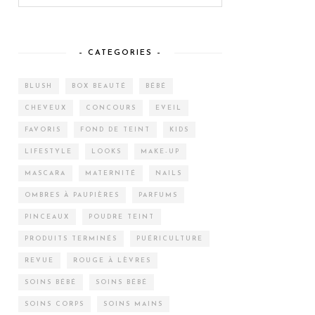
– CATEGORIES –
BLUSH
BOX BEAUTÉ
BÉBÉ
CHEVEUX
CONCOURS
EVEIL
FAVORIS
FOND DE TEINT
KIDS
LIFESTYLE
LOOKS
MAKE-UP
MASCARA
MATERNITÉ
NAILS
OMBRES À PAUPIÈRES
PARFUMS
PINCEAUX
POUDRE TEINT
PRODUITS TERMINÉS
PUÉRICULTURE
REVUE
ROUGE À LÈVRES
SOINS BÉBÉ
SOINS BÉBÉ
SOINS CORPS
SOINS MAINS