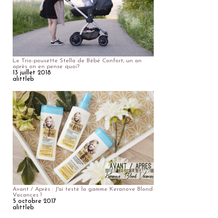
Le Trio-pousette Stella de Bébé Confort, un an
après on en pense quoi?
13 juillet 2018
alittleb
Avant / Après : J'ai testé la gamme Keranove Blond
Vacances !
5 octobre 2017
alittleb