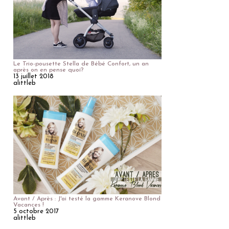
Le Trio-pousette Stella de Bébé Confort, un an
après on en pense quoi?
13 juillet 2018
alittleb
Avant / Après : J'ai testé la gamme Keranove Blond
Vacances !
5 octobre 2017
alittleb