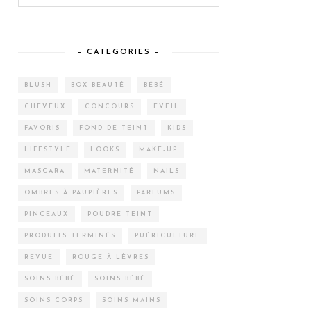
– CATEGORIES –
BLUSH
BOX BEAUTÉ
BÉBÉ
CHEVEUX
CONCOURS
EVEIL
FAVORIS
FOND DE TEINT
KIDS
LIFESTYLE
LOOKS
MAKE-UP
MASCARA
MATERNITÉ
NAILS
OMBRES À PAUPIÈRES
PARFUMS
PINCEAUX
POUDRE TEINT
PRODUITS TERMINÉS
PUÉRICULTURE
REVUE
ROUGE À LÈVRES
SOINS BÉBÉ
SOINS BÉBÉ
SOINS CORPS
SOINS MAINS