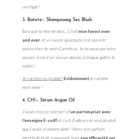
un régal !
3. Batiste– Shampooing Sec Blush
Bon que te dire de plus…C’est
mon favori ever
and ever
, et va savoir pourquoi c’est aussi le
moins cher de mon Carrefour. Je ne peux pas m’en
passer, il est d’un secour absolu à chaque galère le
matin !
Je rachète ou j’oublie?
Evidemment
je rachète
mon amie !
4. CHI– Sérum Argan Oil
J’avais reçu ce soin lors d’
un partenariat avec
l’enseigne E-coiff
et c’est d’ailleurs le seul produit
que j’avais vraiment aimé ! Alors son parfum
mentholé était suprenant mais
son efficacité sur