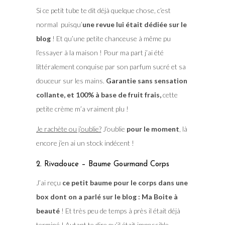
Si ce petit tube te dit déjà quelque chose, c’est
normal puisqu’
une revue lui était dédiée sur le
blog
! Et qu’une petite chanceuse à même pu
l’essayer à la maison ! Pour ma part j’ai été
littéralement conquise par son parfum sucré et sa
douceur sur les mains.
Garantie sans sensation
collante, et 100% à base de fruit frais,
cette
petite crème m’a vraiment plu !
Je rachète ou j’oublie?
J’oublie
pour le moment
, là
encore j’en ai un stock indécent !
2. Rivadouce – Baume Gourmand Corps
J’ai reçu
ce petit baume pour le corps dans une
box dont on a parlé sur le blog : Ma Boite à
beauté
! Et très peu de temps à près il était déjà
terminé ! Autant te dire qu’il était impossible