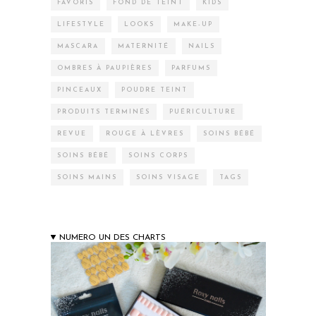
FAVORIS
FOND DE TEINT
KIDS
LIFESTYLE
LOOKS
MAKE-UP
MASCARA
MATERNITÉ
NAILS
OMBRES À PAUPIÈRES
PARFUMS
PINCEAUX
POUDRE TEINT
PRODUITS TERMINÉS
PUÉRICULTURE
REVUE
ROUGE À LÈVRES
SOINS BÉBÉ
SOINS BÉBÉ
SOINS CORPS
SOINS MAINS
SOINS VISAGE
TAGS
NUMERO UN DES CHARTS