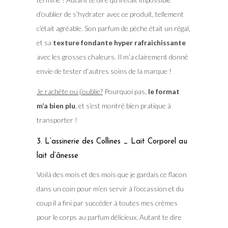
d’oublier de s’hydrater avec ce produit, tellement
c’était agréable. Son parfum de pèche était un régal,
et sa
texture fondante hyper rafraichissante
avec les grosses chaleurs. Il m’a clairement donné
envie de tester d’autres soins de la marque !
Je rachète ou j’oublie?
Pourquoi pas,
le format
m’a bien plu
, et s’est montré bien pratique à
transporter !
3. L’assinerie des Collines _ Lait Corporel au
lait d’ânesse
Voilà des mois et des mois que je gardais ce flacon
dans un coin pour m’en servir à l’occassion et du
coup il a fini par succéder à toutes mes crèmes
pour le corps au parfum délicieux. Autant te dire