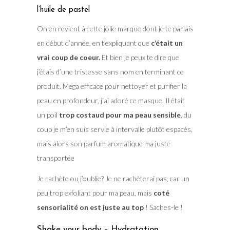
l’huile de pastel
On en revient à cette jolie marque dont je te parlais
en début d’année, en t’expliquant que
c’était un
vrai coup de coeur.
Et bien je peux te dire que
j’étais d’une tristesse sans nom en terminant ce
produit. Mega efficace pour nettoyer et purifier la
peau en profondeur, j’ai adoré ce masque. Il était
un poil
trop costaud pour ma peau sensible
, du
coup je m’en suis servie à intervalle plutôt espacés,
mais alors son parfum aromatique ma juste
transportée
Je rachète ou j’oublie?
Je ne rachèterai pas, car un
peu trop exfoliant pour ma peau, mais
coté
sensorialité on est juste au top
! Saches-le !
Shake your body – Hydratation