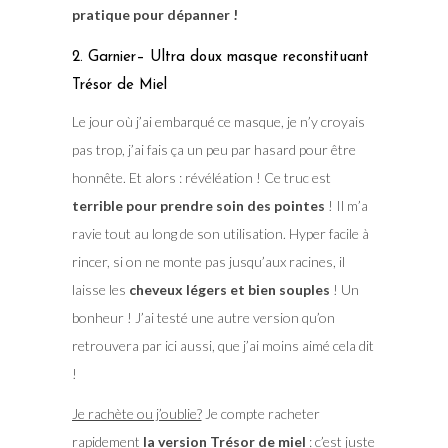
pratique pour dépanner !
2. Garnier– Ultra doux masque reconstituant
Trésor de Miel
Le jour où j’ai embarqué ce masque, je n’y croyais
pas trop, j’ai fais ça un peu par hasard pour être
honnête. Et alors : révéléation ! Ce truc est
terrible pour prendre soin des pointes
! Il m’a
ravie tout au long de son utilisation. Hyper facile à
rincer, si on ne monte pas jusqu’aux racines, il
laisse les
cheveux légers et bien souples
! Un
bonheur ! J’ai testé une autre version qu’on
retrouvera par ici aussi, que j’ai moins aimé cela dit
!
Je rachète ou j’oublie?
Je compte racheter
rapidement
la version Trésor de miel
: c’est juste