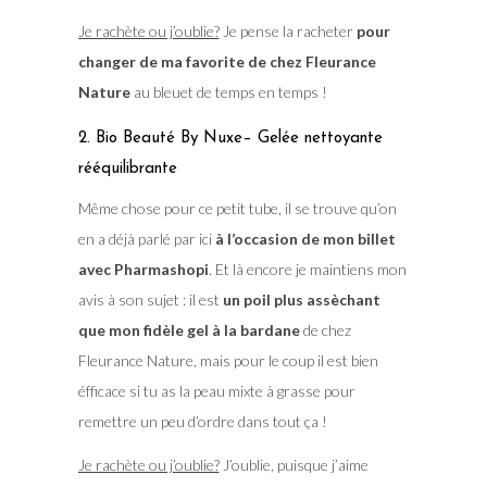
Je rachète ou j’oublie?
Je pense la racheter
pour
changer de ma favorite de chez Fleurance
Nature
au bleuet de temps en temps !
2. Bio Beauté By Nuxe– Gelée nettoyante
rééquilibrante
Même chose pour ce petit tube, il se trouve qu’on
en a déjà parlé par ici
à l’occasion de mon billet
avec Pharmashopi
. Et là encore je maintiens mon
avis à son sujet : il est
un poil plus assèchant
que mon fidèle gel à la bardane
de chez
Fleurance Nature, mais pour le coup il est bien
éfficace si tu as la peau mixte à grasse pour
remettre un peu d’ordre dans tout ça !
Je rachète ou j’oublie?
J’oublie, puisque j’aime