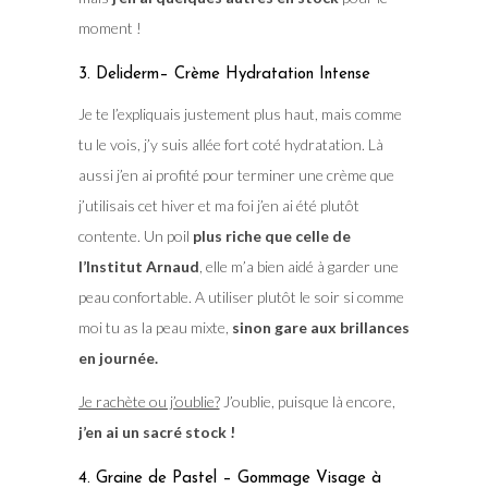
moment !
3. Deliderm– Crème Hydratation Intense
Je te l’expliquais justement plus haut, mais comme
tu le vois, j’y suis allée fort coté hydratation. Là
aussi j’en ai profité pour terminer une crème que
j’utilisais cet hiver et ma foi j’en ai été plutôt
contente. Un poil
plus riche que celle de
l’Institut Arnaud
, elle m’a bien aidé à garder une
peau confortable. A utiliser plutôt le soir si comme
moi tu as la peau mixte,
sinon gare aux brillances
en journée.
Je rachète ou j’oublie?
J’oublie, puisque là encore,
j’en ai un sacré stock !
4. Graine de Pastel – Gommage Visage à