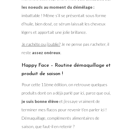
les noeuds au moment du démêlage :
imbattable ! Même s’il se présentait sous forme
d’huile, bien dosé, ce sérum laissait les cheveux
légers et apportait une jolie brillance.
Je rachète ou j’oublie?
Je ne pense pas racheter, il
reste
assez onéreux
.
Happy Face – Routine démaquillage et
produit de saison !
Pour cette 11ème édition, on retrouve quelques
produits dont on a déjà parlé par ici, parce que oui,
je suis bonne élève
et j’essaye vraiment de
terminer mes flacos pour revenir t’en parler ici !
Démaquillage, compléments alimentaires de
saison, que faut-il en retenir ?