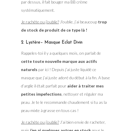
par dessus, il fait bouger ma BB crème
systématiquement.
Je rachète ou j’oublie?
J’oublie, j’ai beaucoup
trop
de stock de produit de ce type là !
2. Lystère– Masque Eclat Divin
Rappeles-toi il y a quelques mois, on parlait de
cette toute nouvelle marque aux actifs
naturels
par ici ! Depuis j’ai juste liquidé ce
masque que j’ai juste adoré du début à la fin. A base
d’argile il était parfait pour
aider à traiter mes
petites impefections
, nettoyer et réguler ma
peau. Je te le recommande chaudement si tu as la
peau mixte à grasse en tous cas !
Je rachète ou j’oublie?
J’ai bien envie de racheter,
mais
j’en ai quelques autres en stock
pour le