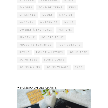
CHEVEUX
CONCOURS
EVEIL
FAVORIS
FOND DE TEINT
KIDS
LIFESTYLE
LOOKS
MAKE-UP
MASCARA
MATERNITÉ
NAILS
OMBRES À PAUPIÈRES
PARFUMS
PINCEAUX
POUDRE TEINT
PRODUITS TERMINÉS
PUÉRICULTURE
REVUE
ROUGE À LÈVRES
SOINS BÉBÉ
SOINS BÉBÉ
SOINS CORPS
SOINS MAINS
SOINS VISAGE
TAGS
NUMERO UN DES CHARTS