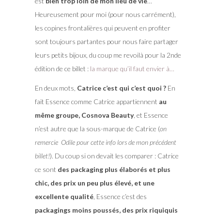
est
bien trop loin de mon lieu de vie
…
Heureusement pour moi (pour nous carrément),
les copines frontalières qui peuvent en profiter
sont toujours partantes pour nous faire partager
leurs petits bijoux, du coup me revoilà pour la 2nde
édition de ce billet :
la marque qu’il faut envier à…
En deux mots,
Catrice c’est qui c’est quoi ?
En
fait Essence comme Catrice appartiennent
au
même groupe, Cosnova Beauty
, et Essence
n’est autre que la sous-marque de Catrice (
on
remercie Odile pour cette info lors de mon précédent
billet!
). Du coup si on devait les comparer : Catrice
ce sont
des packaging plus élaborés et plus
chic, des prix un peu plus élevé, et une
excellente qualité
, Essence c’est des
packagings moins poussés, des prix riquiquis