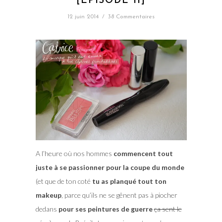
[EPISODE II]
12 juin 2014
/
38 Commentaires
A l’heure où nos hommes
commencent tout
juste à se passionner pour la coupe du monde
(et que de ton coté
tu as planqué tout ton
makeup
, parce qu’ils ne se gênent pas à piocher
dedans
pour ses peintures de guerre
ça sent le