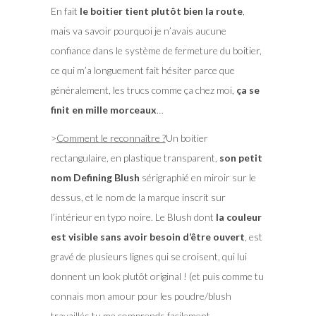
En fait
le boitier tient plutôt bien la route
,
mais va savoir pourquoi je n’avais aucune
confiance dans le système de fermeture du boitier,
ce qui m’a longuement fait hésiter parce que
généralement, les trucs comme ça chez moi,
ça se
finit en mille morceaux
…
>
Comment le reconnaître ?
Un boitier
rectangulaire, en plastique transparent,
son petit
nom Defining Blush
sérigraphié en miroir sur le
dessus, et le nom de la marque inscrit sur
l’intérieur en typo noire. Le Blush dont
la couleur
est visible sans avoir besoin d’être ouvert
, est
gravé de plusieurs lignes qui se croisent, qui lui
donnent un look plutôt original ! (et puis comme tu
connais mon amour pour les poudre/blush
travaillés tu me comprends facilement.