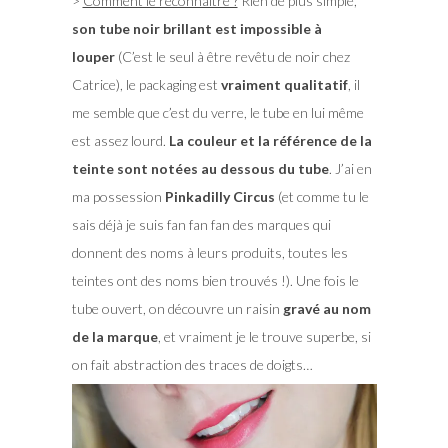
>
Comment le reconnaître ?
Rien de plus simple,
son tube noir brillant est impossible à
louper
(C’est le seul à être revêtu de noir chez
Catrice), le packaging est
vraiment qualitatif
, il
me semble que c’est du verre, le tube en lui même
est assez lourd.
La couleur et la référence de la
teinte sont notées au dessous du tube
. J’ai en
ma possession
Pinkadilly Circus
(et comme tu le
sais déjà je suis fan fan fan des marques qui
donnent des noms à leurs produits, toutes les
teintes ont des noms bien trouvés !). Une fois le
tube ouvert, on découvre un raisin
gravé au nom
de la marque
, et vraiment je le trouve superbe, si
on fait abstraction des traces de doigts…