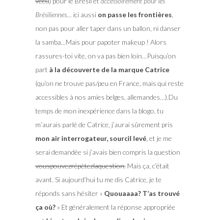
vécu
) pour le Brésil et
accessoirement pour les
Brésiliennes
… ici aussi
on passe les frontières
,
non pas pour aller taper dans un ballon, ni danser
la samba…Mais pour papoter makeup ! Alors
rassures-toi vite, on va pas bien loin…Puisqu’on
part
à la découverte de la marque Catrice
(qu’on ne trouve pas/peu en France, mais qui reste
accessibles à nos amies belges, allemandes…).Du
temps de mon inexpérience dans la blogo, tu
m’aurais parlé de Catrice, j’aurai sûrement pris
mon air interrogateur, sourcil levé
, et je me
serai demandée si j’avais bien compris la question
vouspouvezrépètezlaquestion.
Mais ça, c’était
avant. Si aujourd’hui tu me dis Catrice, je te
réponds sans hésiter «
Quouaaaa? T’as trouvé
ça où?
» Et généralement la réponse appropriée