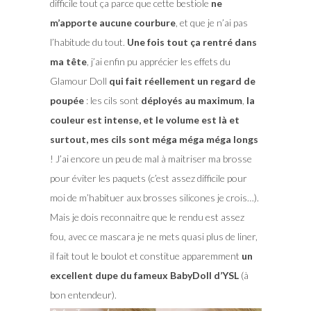
difficile tout ça parce que cette bestiole
ne
m’apporte aucune courbure
, et que je n’ai pas
l’habitude du tout.
Une fois tout ça rentré dans
ma tête
, j’ai enfin pu apprécier les effets du
Glamour Doll
qui fait réellement un regard de
poupée
: les cils sont
déployés au maximum
,
la
couleur est intense, et le volume est là et
surtout, mes cils sont méga méga méga longs
! J’ai encore un peu de mal à maitriser ma brosse
pour éviter les paquets (c’est assez difficile pour
moi de m’habituer aux brosses silicones je crois…).
Mais je dois reconnaitre que le rendu est assez
fou, avec ce mascara je ne mets quasi plus de liner,
il fait tout le boulot et constitue apparemment
un
excellent dupe du fameux BabyDoll d’YSL
(à
bon entendeur).