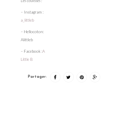
Les coulisses :
– Instagram :
a_littleb
– Hellocoton:
Alittleb
– Facebook :
A
Little B
Partager: