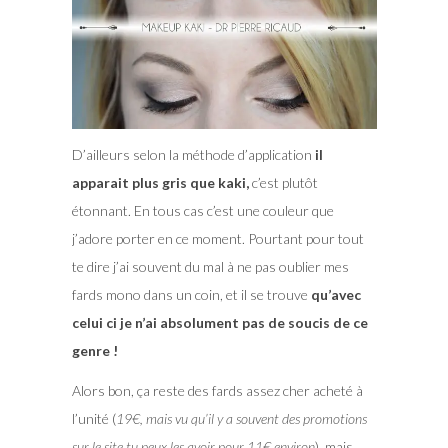
D’ailleurs selon la méthode d’application
il
apparait plus gris que kaki,
c’est plutôt
étonnant. En tous cas c’est une couleur que
j’adore porter en ce moment. Pourtant pour tout
te dire j’ai souvent du mal à ne pas oublier mes
fards mono dans un coin, et il se trouve
qu’avec
celui ci je n’ai absolument pas de soucis de ce
genre !
Alors bon, ça reste des fards assez cher acheté à
l’unité (
19€, mais vu qu’il y a souvent des promotions
sur le site tu peux les avoir pour 11€ environ
), mais