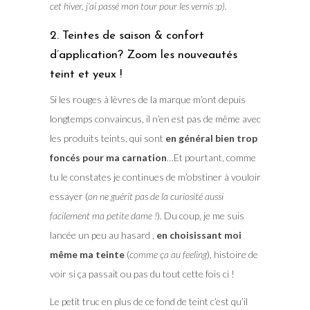
cet hiver, j’ai passé mon tour pour les vernis :p).
2. Teintes de saison & confort
d’application? Zoom les nouveautés
teint et yeux !
Si les rouges à lèvres de la marque m’ont depuis
longtemps convaincus, il n’en est pas de même avec
les produits teints, qui sont
en général bien trop
foncés pour ma carnation
…Et pourtant, comme
tu le constates je continues de m’obstiner à vouloir
essayer (
on ne guérit pas de la curiosité aussi
facilement ma petite dame !
). Du coup, je me suis
lancée un peu au hasard ,
en choisissant moi
même ma teinte
(
comme ça au feeling
), histoire de
voir si ça passait ou pas du tout cette fois ci !
Le petit truc en plus de ce fond de teint c’est qu’il