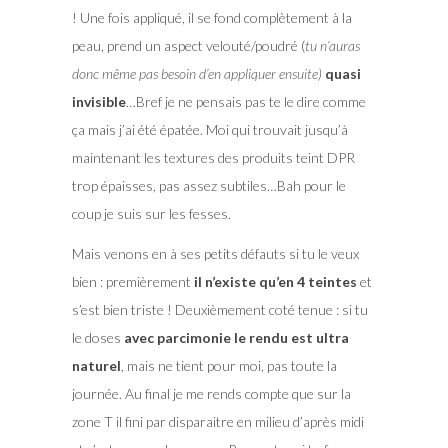
! Une fois appliqué, il se fond complètement à la
peau, prend un aspect velouté/poudré (
tu n’auras
donc même pas besoin d’en appliquer ensuite)
quasi
invisible
…Bref je ne pensais pas te le dire comme
ça mais j’ai été épatée. Moi qui trouvait jusqu’à
maintenant les textures des produits teint DPR
trop épaisses, pas assez subtiles…Bah pour le
coup je suis sur les fesses.
Mais venons en à ses petits défauts si tu le veux
bien : premièrement
il n’existe qu’en 4 teintes
et
s’est bien triste ! Deuxièmement coté tenue : si tu
le doses
avec parcimonie le rendu est ultra
naturel
, mais ne tient pour moi, pas toute la
journée. Au final je me rends compte que sur la
zone T il fini par disparaitre en milieu d’après midi