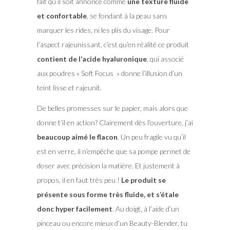
fait qu’il soit annoncé comme
une texture fluide
et confortable
, se fondant à la peau sans
marquer les rides, ni les plis du visage. Pour
l’aspect rajeunissant, c’est qu’en réalité ce produit
contient de l’acide hyaluronique
, qui associé
aux poudres « Soft Focus » donne l’illusion d’un
teint lisse et rajeunit.
De belles promesses sur le papier, mais alors que
donne t’il en action? Clairement dès l’ouverture, j’ai
beaucoup aimé le flacon
. Un peu fragile vu qu’il
est en verre, il n’empêche que sa pompe permet de
doser avec précision la matière. Et justement à
propos, il en faut très peu !
Le produit se
présente sous forme très fluide, et s’étale
donc hyper facilement
. Au doigt, à l’aide d’un
pinceau ou encore mieux d’un Beauty-Blender, tu