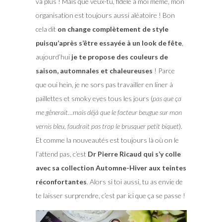
va plus ! Mais que veux-tu, fidèle à moi même, mon
organisation est toujours aussi aléatoire ! Bon
cela dit
on change complètement de style
puisqu’après s’être essayée à un look de fête
,
aujourd’hui
je te propose des couleurs de
saison, automnales et chaleureuses
! Parce
que oui hein, je ne sors pas travailler en liner à
paillettes et smoky eyes tous les jours (
pas que ça
me gênerait…mais déjà que le facteur beugue sur mon
vernis bleu, faudrait pas trop le brusquer petit b
iquet
).
Et comme la nouveautés est toujours là où on le
l’attend pas, c’est
Dr Pierre Ricaud qui s’y colle
avec sa collection Automne-Hiver aux teintes
réconfortantes
. Alors si toi aussi, tu as envie de
te laisser surprendre, c’est par ici que ça se passe !