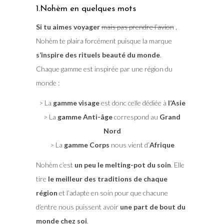
1.Nohèm en quelques mots
Si tu aimes voyager
mais pas prendre l’avion
,
Nohèm te plaira forcément puisque la marque
s’inspire des rituels beauté du monde
.
Chaque gamme est inspirée par une région du
monde :
> La
gamme visage
est donc celle dédiée à
l’Asie
> La
gamme Anti-âge
correspond au
Grand
Nord
> La
gamme Corps
nous vient d’
Afrique
Nohèm c’est
un peu le melting-pot du soin
. Elle
tire
le meilleur des traditions de chaque
région
et l’adapte en soin pour que chacune
d’entre nous puissent avoir
une part de bout du
monde chez soi
.