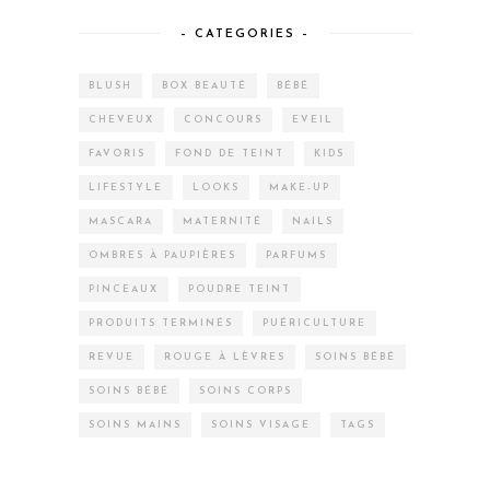
– CATEGORIES –
BLUSH
BOX BEAUTÉ
BÉBÉ
CHEVEUX
CONCOURS
EVEIL
FAVORIS
FOND DE TEINT
KIDS
LIFESTYLE
LOOKS
MAKE-UP
MASCARA
MATERNITÉ
NAILS
OMBRES À PAUPIÈRES
PARFUMS
PINCEAUX
POUDRE TEINT
PRODUITS TERMINÉS
PUÉRICULTURE
REVUE
ROUGE À LÈVRES
SOINS BÉBÉ
SOINS BÉBÉ
SOINS CORPS
SOINS MAINS
SOINS VISAGE
TAGS