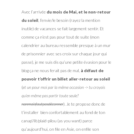
Avec l’arrivée
du mois de Mai, et le non-retour
du soleil
, l’envie/le besoin (rayez la mention
inutile) de vacances se fait largement sentir. Et
comme ça n’est pas pour tout de suite (mon
calendrier au bureau ressemble presque à un mur
de prisonnier avec ses croix sur chaque jour qui
passe), je me suis dis qu’une petite évasion pour le
blog ça ne nous ferait pas de mal,
à défaut de
pouvoir t’offrir un billet aller-retour au soleil
(
et un pour moi par la même occasion -> tu croyais
qu’en même pas partir toute seule?
nanmaisfautpasdéconner
). Je te propose donc de
t’installer bien confortablement au fond de ton
canap’/lit/plaid-pilou (as you want) parce
qu’aujourd’hui, on file en Asie, on enfile son