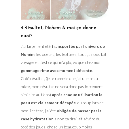
4.Résultat, Nohem & moi ça donne
quoi?
J’ai largement été
transportée par l’univers de
Nohèm
, les odeurs, les textures, tout ça nous fait
voyager et c’est ce qui m’a plu, vu que chez moi
gommage rime avec moment détente
.
Coté résultat, (je te rappelle que j’ai une peau
mixte, mon résultat ne sera donc pas forcément
similaire au tiens)
après chaque utilisation la
peau est clairement décapée
, du coup lors de
mon 1er test, j’ai été
obligée de passer par la
case hydratation
sinon ça tiraillait sévère du
coté des joues, chose un beaucoup moins