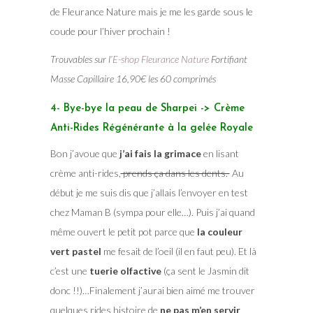
de Fleurance Nature mais je me les garde sous le
coude pour l’hiver prochain !
Trouvables sur l’
E-shop Fleurance Nature
Fortifiant
Masse Capillaire 16,90€ les 60 comprimés
4- Bye-bye la peau de Sharpei -> Crème
Anti-Rides Régénérante à la gelée Royale
Bon j’avoue que
j’ai fais la grimace
en lisant
crème anti-rides,
prends ça dans les dents.
Au
début je me suis dis que j’allais l’envoyer en test
chez Maman B (sympa pour elle…). Puis j’ai quand
même ouvert le petit pot parce que
la couleur
vert pastel
me fesait de l’oeil (il en faut peu). Et là
c’est une
tuerie olfactive
(ça sent le Jasmin dit
donc !!)…Finalement j’aurai bien aimé me trouver
quelques rides histoire de
ne pas m’en servir