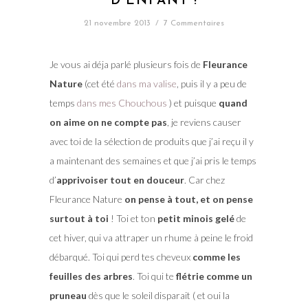
D’ENFANT !
21 novembre 2013
/
7 Commentaires
Je vous ai déja parlé plusieurs fois de
Fleurance
Nature
(cet été
dans ma valise
, puis il y a peu de
temps
dans mes Chouchous
) et puisque
quand
on aime on ne compte pas
, je reviens causer
avec toi de la sélection de produits que j’ai reçu il y
a maintenant des semaines et que j’ai pris le temps
d’
apprivoiser tout en douceur
. Car chez
Fleurance Nature
on pense à tout, et on pense
surtout à toi
! Toi et ton
petit minois gelé
de
cet hiver, qui va attraper un rhume à peine le froid
débarqué. Toi qui perd tes cheveux
comme les
feuilles des arbres
. Toi qui te
flétrie comme un
pruneau
dès que le soleil disparait ( et oui la