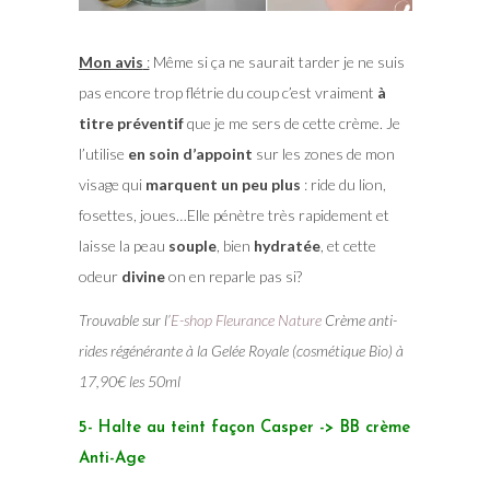
Mon avis
:
Même si ça ne saurait tarder je ne suis
pas encore trop flétrie du coup c’est vraiment
à
titre préventif
que je me sers de cette crème. Je
l’utilise
en soin d’appoint
sur les zones de mon
visage qui
marquent un peu plus
: ride du lion,
fosettes, joues…Elle pénètre très rapidement et
laisse la peau
souple
, bien
hydratée
, et cette
odeur
divine
on en reparle pas si?
Trouvable sur l’
E-shop Fleurance Nature
Crème anti-
rides régénérante à la Gelée Royale (cosmétique Bio) à
17,90€ les 50ml
5- Halte au teint façon Casper -> BB crème
Anti-Age