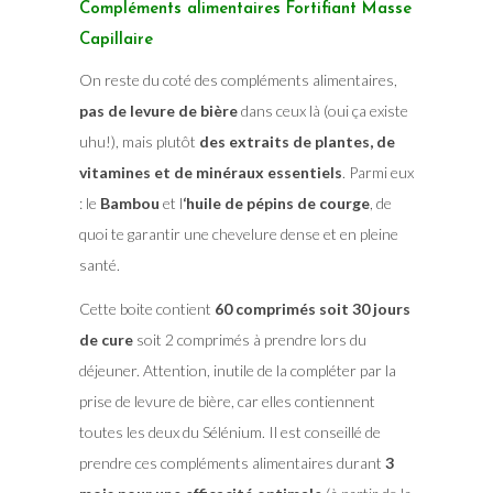
Compléments alimentaires Fortifiant Masse
Capillaire
On reste du coté des compléments alimentaires,
pas de levure de bière
dans ceux là (oui ça existe
uhu!), mais plutôt
des extraits de plantes, de
vitamines et de minéraux essentiels
. Parmi eux
: le
Bambou
et l
‘huile de pépins de courge
, de
quoi te garantir une chevelure dense et en pleine
santé.
Cette boite contient
60 comprimés soit 30 jours
de cure
soit 2 comprimés à prendre lors du
déjeuner. Attention, inutile de la compléter par la
prise de levure de bière, car elles contiennent
toutes les deux du Sélénium. Il est conseillé de
prendre ces compléments alimentaires durant
3