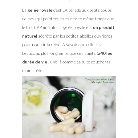
La
gelée royale
c’est LA parade aux petits coups
de mou qui pointent leurs nez en même temps que
le froid. #PointInfo : la gelée royale est
un produit
naturel
sécrété par les petites abeilles ouvrières
pour nourrir la reine. A savoir que celle-ci vit
beaucoup plus longtemps que ces sujets (
x40 leur
durée de vie
!). Voilà comme ça tu te coucheras
moins bête !