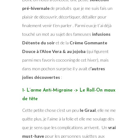
pré-hivernale
de produits que je me suis fais un
plaisir de découvrir, décortiquer, détailler pour
finalement venir t’en parler . Parmi eux je t’ai déjà
touché un mot au sujet des fameuses
infusions
Détente du soir
et de la
Crème Gommante
Douce à l’Aloe Vera & au jojoba
(qui figurent
parmi mes favoris cocooning de cet hiver), mais
dans mon pochon surprise il y avait d
‘autres
jolies découvertes
:
1- L’arme Anti-Migraine -> Le Roll-On maux
de tête
Cette petite chose c’est un peu
le Graal
, elle ne me
quitte plus, je l’aime à la folie et elle me soulage dès
que je sens que les complications arrivent. Un
vrai
must-have
pour les personnes sujettes aux