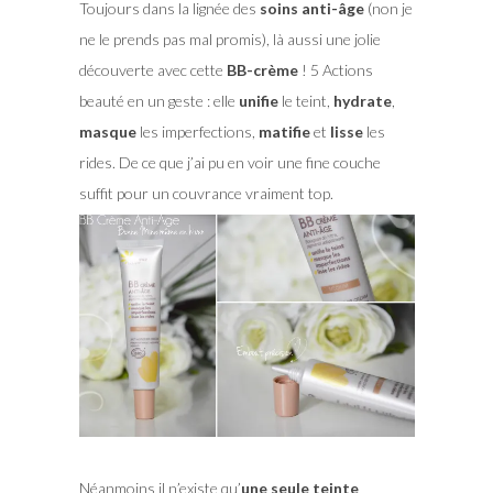
Toujours dans la lignée des
soins anti-âge
(non je
ne le prends pas mal promis), là aussi une jolie
découverte avec cette
BB-crème
! 5 Actions
beauté en un geste : elle
unifie
le teint,
hydrate
,
masque
les imperfections,
matifie
et
lisse
les
rides. De ce que j’ai pu en voir une fine couche
suffit pour un couvrance vraiment top.
Néanmoins il n’existe qu’
une seule teinte