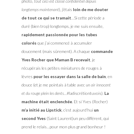
photo,
tout ceci est classé confidentiel depuis
longtemps maintenant
), j’étais
loin de me douter
de tout ce qui se tramait
…Si cette période a
duré (bien trop) longtemps, je me suis ensuite,
rapidement passionnée pour les tubes
colorés
que j’ai commencé à accumuler
doucement (mais sûrement). A chaque
commande
Yves Rocher que Maman B recevait
, je
récupérais les petites miniatures de rouges à
lèvres
pour les essayer dans la salle de bain
, en
douce (et je me pointais à table avec
un air innocent
et du rouge plein les dents
…#ladiscrétiontuvois).
La
machine était enclenchée
. Et si Yves (Rocher)
m’a initié au Lipstick
, c’est aujourd’hui
un
second Yves
(Saint Laurent)un peu différent, qui
prend le relais…pour mon plus grand bonheur !