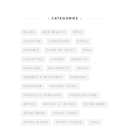
– CATEGORIES –
BLUSH
BOX BEAUTÉ
BÉBÉ
CHEVEUX
CONCOURS
EVEIL
FAVORIS
FOND DE TEINT
KIDS
LIFESTYLE
LOOKS
MAKE-UP
MASCARA
MATERNITÉ
NAILS
OMBRES À PAUPIÈRES
PARFUMS
PINCEAUX
POUDRE TEINT
PRODUITS TERMINÉS
PUÉRICULTURE
REVUE
ROUGE À LÈVRES
SOINS BÉBÉ
SOINS BÉBÉ
SOINS CORPS
SOINS MAINS
SOINS VISAGE
TAGS