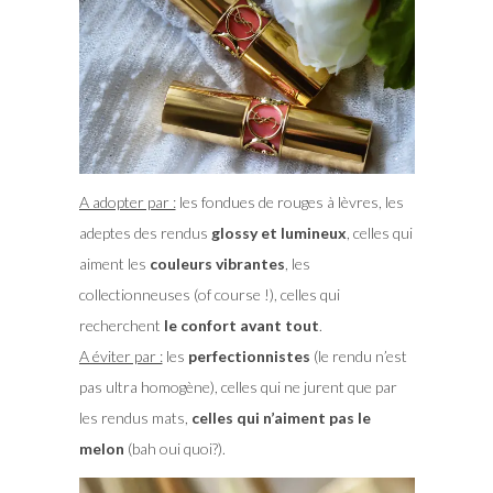
A adopter par :
les fondues de rouges à lèvres, les
adeptes des rendus
glossy et lumineux
, celles qui
aiment les
couleurs vibrantes
, les
collectionneuses (of course !), celles qui
recherchent
le confort avant tout
.
A éviter par :
les
perfectionnistes
(le rendu n’est
pas ultra homogène), celles qui ne jurent que par
les rendus mats,
celles qui n’aiment pas le
melon
(bah oui quoi?).