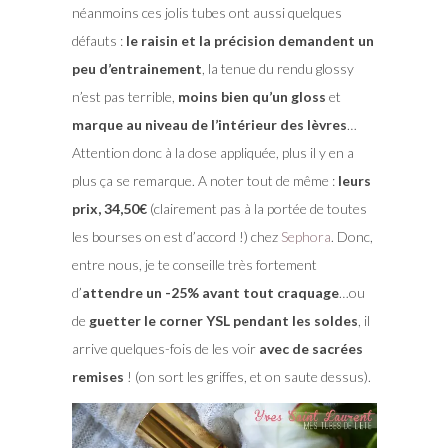
néanmoins ces jolis tubes ont aussi quelques
défauts :
le raisin et la précision demandent un
peu d’entrainement
, la tenue du rendu glossy
n’est pas terrible,
moins bien qu’un gloss
et
marque au niveau de l’intérieur des lèvres
…
Attention donc à la dose appliquée, plus il y en a
plus ça se remarque. A noter tout de même :
leurs
prix, 34,50€
(clairement pas à la portée de toutes
les bourses on est d’accord !) chez
Sephora
. Donc,
entre nous, je te conseille très fortement
d’
attendre un -25% avant tout craquage
…ou
de
guetter le corner YSL pendant les soldes
, il
arrive quelques-fois de les voir
avec de sacrées
remises
! (on sort les griffes, et on saute dessus).