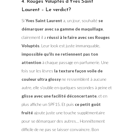
4. Rouges Voluptés d’Yves Saint
Laurent – Le verdict?
Si
Yves Saint Laurent
a, un jour, souhaité
se
démarquer avec sa gamme de maquillage
,
clairement il a
réussi à le faire avec ses Rouges
Voluptés
. Leur look est juste immanquable,
impossible qu’ils ne retiennent pas ton
attention
à chaque passage en parfumerie. Une
fois sur les lèvres
la texture façon voile de
couleur ultra glossy
ne ressemblent à aucune
autre, elle s’oublie en quelques secondes à peine et
glisse avec une facilité déconcertante
, et en
plus affiche un SPF15. Et puis
ce petit goût
fruité
ajoute juste une touche supplémentaire
pour se démarquer des autres… Honnêtement
difficile de ne pas se laisser convaincre. Bon