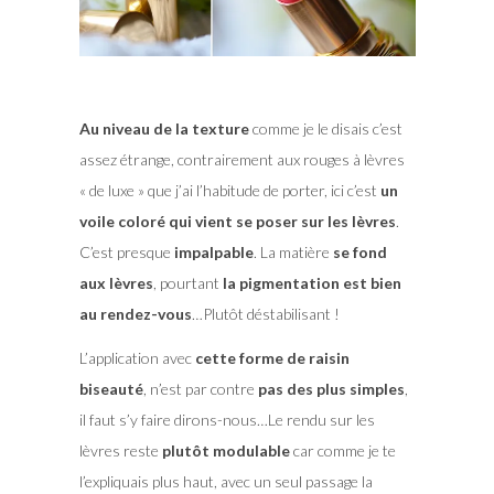
Au niveau de la texture
comme je le disais c’est
assez étrange, contrairement aux rouges à lèvres
« de luxe » que j’ai l’habitude de porter, ici c’est
un
voile coloré qui vient se poser sur les lèvres
.
C’est presque
impalpable
. La matière
se fond
aux lèvres
, pourtant
la pigmentation est bien
au rendez-vous
…Plutôt déstabilisant !
L’application avec
cette forme de raisin
biseauté
, n’est par contre
pas des plus simples
,
il faut s’y faire dirons-nous…Le rendu sur les
lèvres reste
plutôt modulable
car comme je te
l’expliquais plus haut, avec un seul passage la