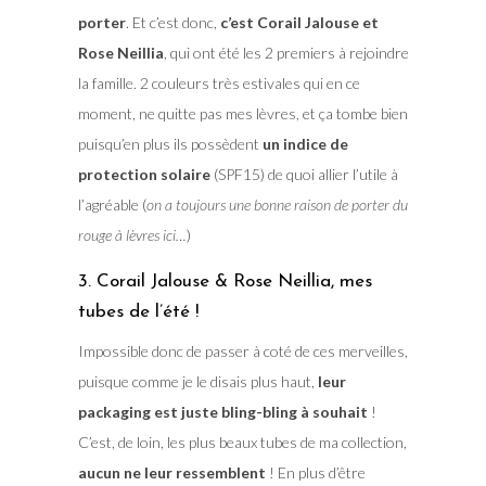
porter
. Et c’est donc,
c’est Corail Jalouse et
Rose Neillia
, qui ont été les 2 premiers à rejoindre
la famille. 2 couleurs très estivales qui en ce
moment, ne quitte pas mes lèvres, et ça tombe bien
puisqu’en plus ils possèdent
un indice de
protection solaire
(SPF15) de quoi allier l’utile à
l’agréable (
on a toujours une bonne raison de porter du
rouge à lèvres ici…
)
3. Corail Jalouse & Rose Neillia, mes
tubes de l’été !
Impossible donc de passer à coté de ces merveilles,
puisque comme je le disais plus haut,
leur
packaging est juste bling-bling à souhait
!
C’est, de loin, les plus beaux tubes de ma collection,
aucun ne leur ressemblent
! En plus d’être