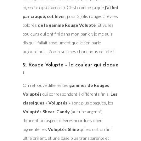
expertise Lipstickienne !
). C’est comme ça que
j’ai fini
par craqué, cet hiver
, pour 2 jolis rouges à lèvres
colorés
de la gamme Rouge Volupté
. Et vu les
couleurs qui ont fini dans mon panier, je me suis
dis qu’il fallait absolument que je t’en parle
aujourd’hui….Zoom sur mes chouchous de l’été !
2. Rouge Volupté – la couleur qui claque
!
On retrouve différentes
gammes de Rouges
Voluptés
qui correspondent à différents finis.
Les
classiques « Voluptés »
sont plus opaques, les
Voluptés Sheer-Candy
(au tube argenté)
donnent un aspect « lèvres-mordues » peu
pigmenté, les
Voluptés Shine
qui eu ont un fini
ultra brillant, et une base plus transparente et