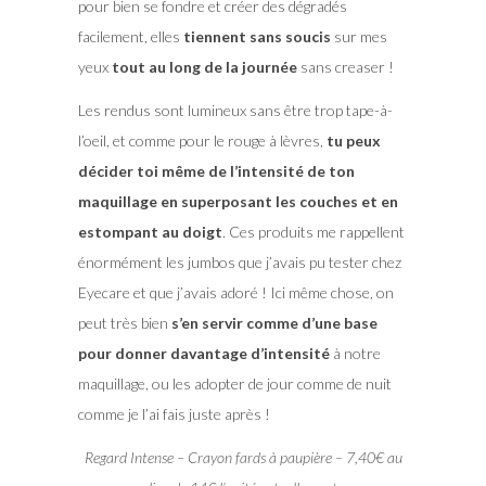
pour bien se fondre et créer des dégradés
facilement, elles
tiennent sans soucis
sur mes
yeux
tout au long de la journée
sans creaser !
Les rendus sont lumineux sans être trop tape-à-
l’oeil, et comme pour le rouge à lèvres,
tu peux
décider toi même de l’intensité de ton
maquillage en superposant les couches et en
estompant au doigt
. Ces produits me rappellent
énormément les jumbos que j’avais pu tester chez
Eyecare et que j’avais adoré ! Ici même chose, on
peut très bien
s’en servir comme d’une base
pour donner davantage d’intensité
à notre
maquillage, ou les adopter de jour comme de nuit
comme je l’ai fais juste après !
Regard Intense – Crayon fards à paupière – 7,40€ au