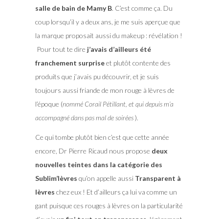
salle de bain de Mamy B
. C’est comme ça. Du
coup lorsqu’il y a deux ans, je me suis aperçue que
la marque proposait aussi du makeup : révélation !
Pour tout te dire
j’avais d’ailleurs été
franchement surprise
et plutôt contente des
produits que j’avais pu découvrir, et je suis
toujours aussi friande de mon rouge à lèvres de
l’époque (
nommé Corail Pétillant, et qui depuis m’a
accompagné dans pas mal de soirées
).
Ce qui tombe plutôt bien c’est que cette année
encore, Dr Pierre Ricaud nous propose
deux
nouvelles teintes dans la catégorie des
Sublim’lèvres
qu’on appelle aussi
Transparent à
lèvres
chez eux ! Et d’ailleurs ça lui va comme un
gant puisque ces rouges à lèvres on la particularité