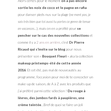
Alors certes pour le moment
on a pas encore
sortie les noix de coco et le pagne en rafia
pour danser pieds nus sur la plage (
ne ment pas, je
sais très bien que toi aussi tu portes ce genre de tenue
en vacances…
), mais on en a profité pour
se
pencher sur le cas des nouvelles collections
et
comme il y a
2 ans en arrière
, c’est
Dr Pierre
Ricaud qui s’invite sur le blog
pour nous
présenter son «
Bouquet Fleuri
» aka la collection
makeup printemps-été de cette année
2016
. Et cet été, pas mal de nouveautés au
programme, l’occasion pour moi de te concocter un
make-up de saison, de A à Z avec les produits que
j’ai préféré parmi cette sélection !
Du rouge à
lèvres, des jumbos fards à paupières, une
crème teintée
…Bref de quoi se faire un joli