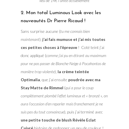
lieu de 14€ l’unité actuellement
2. Mon total Luminous Look avec les
nouveautés Dr Pierre Ricaud !
Sans surprise aucune (
tu me connais bien
maintenant
),
j’ai fais mumuse et j’ai mis toutes
ces petites choses à l’épreuve
! Coté teint j’ai
donc appliqué (
comme j’ai pu en étirant au maximum
pour ne pas passer de Blanche-Neige à Pocahontas de
manière trop violente
),
la crème teintée
Optimalia
, que j’ai ensuite
poudrée avec ma
Stay Matte de Rimmel
(
qui a pour le coup
complètement plombé l’effet lumineux et « bronzé », on
aura l’occasion d’en reparler mais franchement je ne
suis pas du tout convaincue
), puis j’ai terminé avec
une petite touche de blush Révèle Eclat
Cuivré
histoire de redonner un peu de couleur !