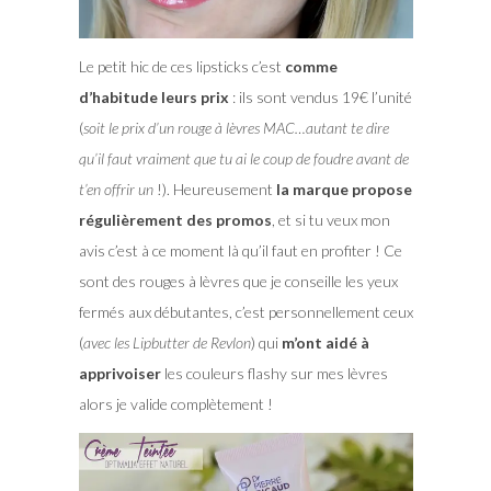
Le petit hic de ces lipsticks c’est
comme
d’habitude leurs prix
: ils sont vendus 19€ l’unité
(
soit le prix d’un rouge à lèvres MAC…autant te dire
qu’il faut vraiment que tu ai le coup de foudre avant de
t’en offrir un
!). Heureusement
la marque propose
régulièrement des promos
, et si tu veux mon
avis c’est à ce moment là qu’il faut en profiter ! Ce
sont des rouges à lèvres que je conseille les yeux
fermés aux débutantes, c’est personnellement ceux
(
avec les Lipbutter de Revlon
) qui
m’ont aidé à
apprivoiser
les couleurs flashy sur mes lèvres
alors je valide complètement !