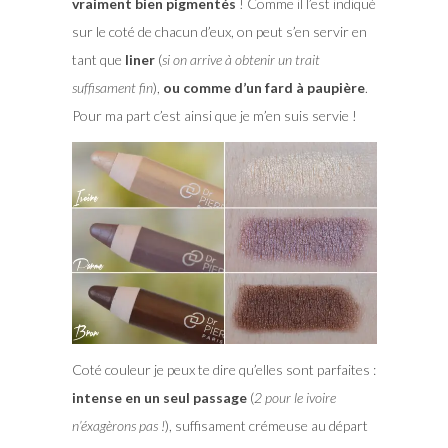
vraiment bien pigmentés
! Comme il l’est indiqué
sur le coté de chacun d’eux, on peut s’en servir en
tant que
liner
(
si on arrive à obtenir un trait
suffisament fin
),
ou comme d’un fard à paupière
.
Pour ma part c’est ainsi que je m’en suis servie !
Coté couleur je peux te dire qu’elles sont parfaites :
intense en un seul passage
(
2 pour le ivoire
n’éxagèrons pas !
), suffisament crémeuse au départ