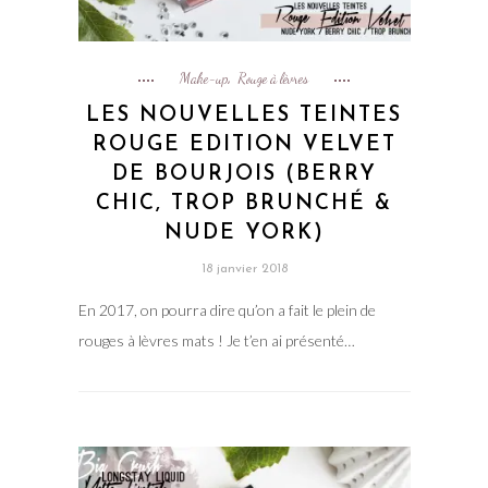
Make-up
Rouge à lèvres
,
LES NOUVELLES TEINTES
ROUGE EDITION VELVET
DE BOURJOIS (BERRY
CHIC, TROP BRUNCHÉ &
NUDE YORK)
18 janvier 2018
En 2017, on pourra dire qu’on a fait le plein de
rouges à lèvres mats ! Je t’en ai présenté…