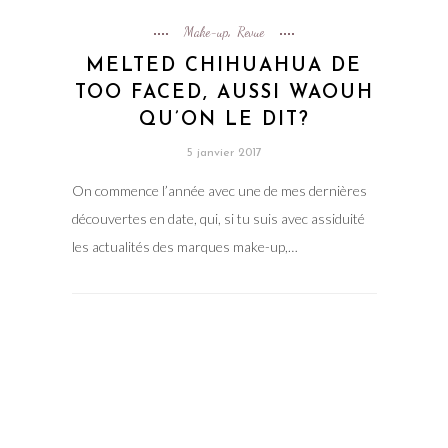
Make-up
Revue
,
MELTED CHIHUAHUA DE
TOO FACED, AUSSI WAOUH
QU’ON LE DIT?
5 janvier 2017
On commence l’année avec une de mes dernières
découvertes en date, qui, si tu suis avec assiduité
les actualités des marques make-up,…