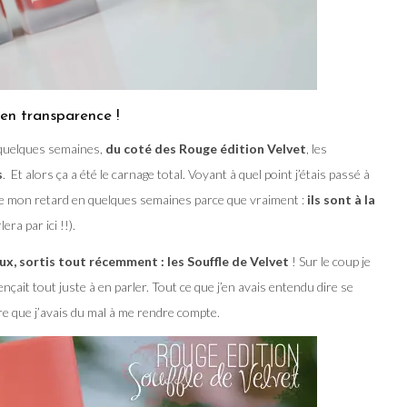
 en transparence !
 a quelques semaines,
du coté des Rouge édition Velvet
, les
s
. Et alors ça a été le carnage total. Voyant à quel point j’étais passé à
rape mon retard en quelques semaines parce que vraiment :
ils sont à la
ra par ici !!).
x, sortis tout récemment : les Souffle de Velvet
! Sur le coup je
çait tout juste à en parler. Tout ce que j’en avais entendu dire se
ire que j’avais du mal à me rendre compte.