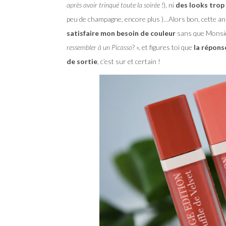
après avoir trinqué toute la soirée !
), ni
des looks trop
peu de champagne, encore plus )…Alors bon, cette ann
satisfaire mon besoin de couleur
sans que Monsieu
ressembler à un Picasso
? », et figures toi que
la répons
de sortie
, c’est sur et certain !