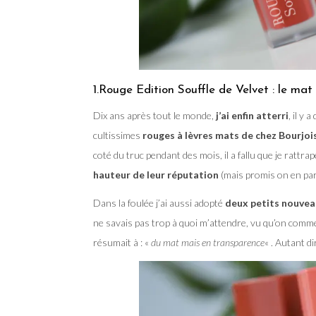
1.Rouge Edition Souffle de Velvet : le mat
Dix ans après tout le monde,
j’ai enfin atterri
, il y
cultissimes
rouges à lèvres mats de chez Bourjoi
coté du truc pendant des mois, il a fallu que je ratt
hauteur de leur réputation
(mais promis on en parle
Dans la foulée j’ai aussi adopté
deux petits nouveau
ne savais pas trop à quoi m’attendre, vu qu’on commen
résumait à : «
du mat mais en transparence
« . Autant d