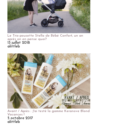
Le Trio-pousette Stella de Bébé Confort, un an
après on en pense quoi?
13 juillet 2018
alittleb
Avant / Après : J'ai testé la gamme Keranove Blond
Vacances !
5 octobre 2017
alittleb