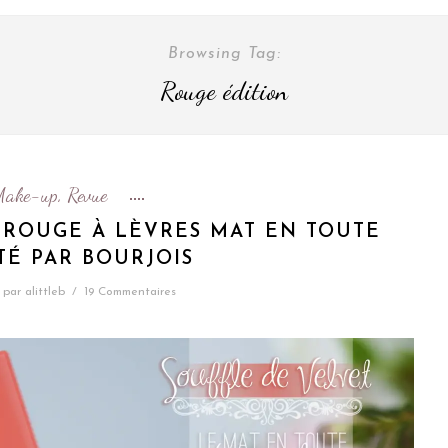
Browsing Tag:
Rouge édition
Make-up
Revue
,
E ROUGE À LÈVRES MAT EN TOUTE
TÉ PAR BOURJOIS
par
alittleb
/
19 Commentaires