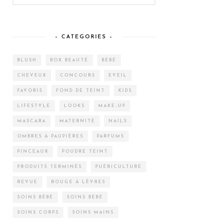
– CATEGORIES –
BLUSH
BOX BEAUTÉ
BÉBÉ
CHEVEUX
CONCOURS
EVEIL
FAVORIS
FOND DE TEINT
KIDS
LIFESTYLE
LOOKS
MAKE-UP
MASCARA
MATERNITÉ
NAILS
OMBRES À PAUPIÈRES
PARFUMS
PINCEAUX
POUDRE TEINT
PRODUITS TERMINÉS
PUÉRICULTURE
REVUE
ROUGE À LÈVRES
SOINS BÉBÉ
SOINS BÉBÉ
SOINS CORPS
SOINS MAINS