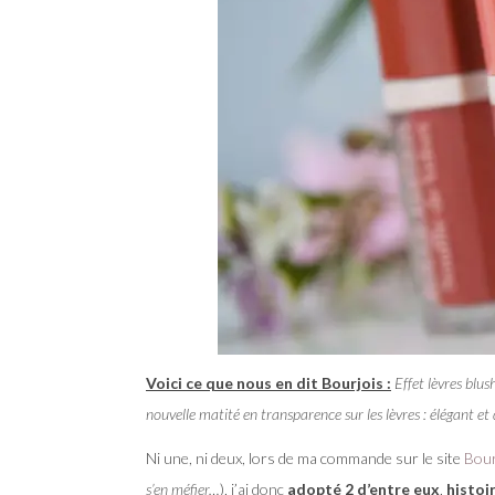
Voici ce que nous en dit Bourjois :
Effet lèvres blus
nouvelle matité en transparence sur les lèvres : élégant et 
Ni une, ni deux, lors de ma commande sur le site
Bour
s’en méfier…
), j’ai donc
adopté 2 d’entre eux
,
histoi