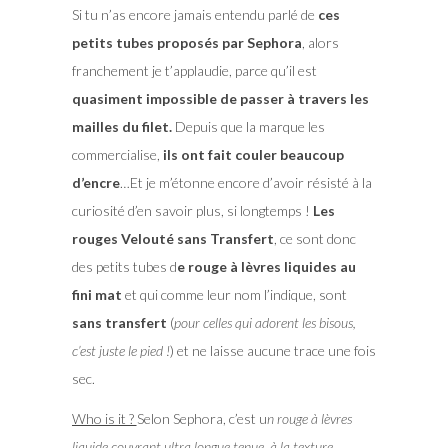
Si tu n’as encore jamais entendu parlé de
ces
petits tubes proposés par Sephora
, alors
franchement je t’applaudie, parce qu’il est
quasiment impossible de passer à travers les
mailles du filet.
Depuis que la marque les
commercialise,
ils ont fait couler beaucoup
d’encre
…Et je m’étonne encore d’avoir résisté à la
curiosité d’en savoir plus, si longtemps !
Les
rouges Velouté sans Transfert
, ce sont donc
des petits tubes d
e rouge à lèvres liquides au
fini mat
et qui comme leur nom l’indique, sont
sans transfert
(
pour celles qui adorent les bisous,
c’est juste le pied !
) et ne laisse aucune trace une fois
sec.
Who is it ?
Selon Sephora, c’est u
n rouge à lèvres
liquide couvrant ultra longue tenue, à la texture