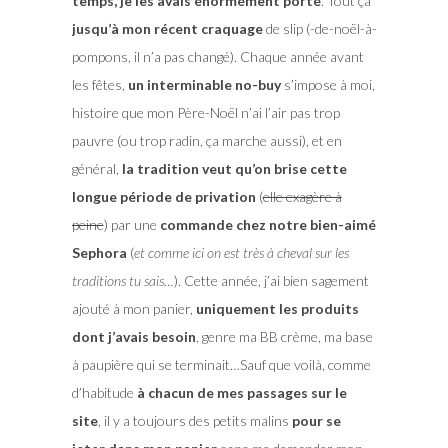
temps, je les avais énormément porté
. Tout ça
jusqu’à mon récent craquage
de slip (-de-noël-à-
pompons, il n’a pas changé). Chaque année avant
les fêtes,
un interminable no-buy
s’impose à moi,
histoire que mon Père-Noël n’ai l’air pas trop
pauvre (ou trop radin, ça marche aussi), et en
général,
la tradition veut qu’on brise cette
longue période de privation
(
elle exagère à
peine
) par une
commande chez notre bien-aimé
Sephora
(
et comme ici on est très à cheval sur les
traditions tu sais…
). Cette année, j’ai bien sagement
ajouté à mon panier,
uniquement les produits
dont j’avais besoin
, genre ma BB crème, ma base
à paupière qui se terminait…Sauf que voilà, comme
d’habitude
à chacun de mes passages sur le
site
, il y a toujours des petits malins
pour se