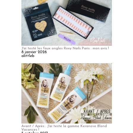
J'ai testé les faux ongles Roxy Nails Paris : mon avis !
8 janvier 2026
alittleb
Avant / Après : J'ai testé la gamme Keranove Blond
Vacances !