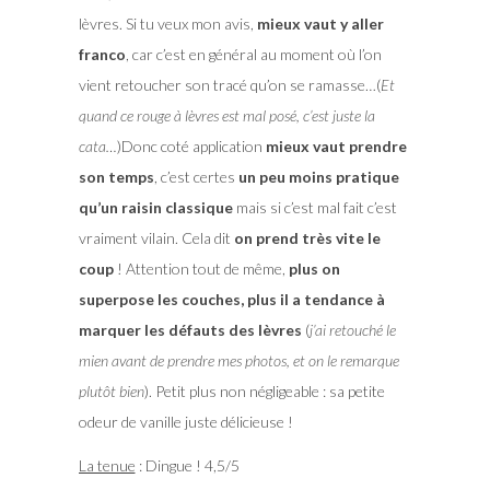
lèvres. Si tu veux mon avis,
mieux vaut y aller
franco
, car c’est en général au moment où l’on
vient retoucher son tracé qu’on se ramasse…(
Et
quand ce rouge à lèvres est mal posé, c’est juste la
cata…
)Donc coté application
mieux vaut prendre
son temps
, c’est certes
un peu moins pratique
qu’un raisin classique
mais si c’est mal fait c’est
vraiment vilain. Cela dit
on prend très vite le
coup
! Attention tout de même,
plus on
superpose les couches, plus il a tendance à
marquer les défauts des lèvres
(
j’ai retouché le
mien avant de prendre mes photos, et on le remarque
plutôt bien
). Petit plus non négligeable : sa petite
odeur de vanille juste délicieuse !
La tenue
: Dingue ! 4,5/5