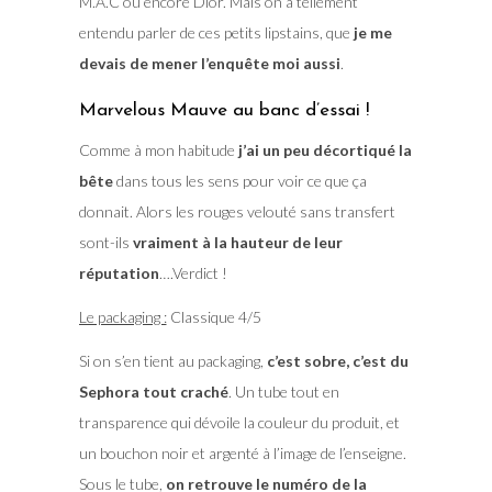
M.A.C ou encore Dior. Mais on a tellement
entendu parler de ces petits lipstains, que
je me
devais de mener l’enquête moi aussi
.
Marvelous Mauve au banc d’essai !
Comme à mon habitude
j’ai un peu décortiqué la
bête
dans tous les sens pour voir ce que ça
donnait. Alors les rouges velouté sans transfert
sont-ils
vraiment à la hauteur de leur
réputation
….Verdict !
Le packaging :
Classique 4/5
Si on s’en tient au packaging,
c’est sobre, c’est du
Sephora tout craché
. Un tube tout en
transparence qui dévoile la couleur du produit, et
un bouchon noir et argenté à l’image de l’enseigne.
Sous le tube,
on retrouve le numéro de la