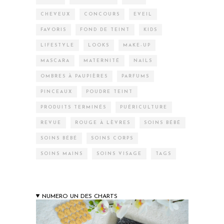
CHEVEUX
CONCOURS
EVEIL
FAVORIS
FOND DE TEINT
KIDS
LIFESTYLE
LOOKS
MAKE-UP
MASCARA
MATERNITÉ
NAILS
OMBRES À PAUPIÈRES
PARFUMS
PINCEAUX
POUDRE TEINT
PRODUITS TERMINÉS
PUÉRICULTURE
REVUE
ROUGE À LÈVRES
SOINS BÉBÉ
SOINS BÉBÉ
SOINS CORPS
SOINS MAINS
SOINS VISAGE
TAGS
NUMERO UN DES CHARTS