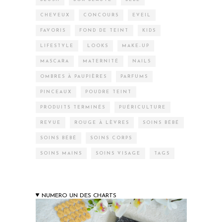
CHEVEUX
CONCOURS
EVEIL
FAVORIS
FOND DE TEINT
KIDS
LIFESTYLE
LOOKS
MAKE-UP
MASCARA
MATERNITÉ
NAILS
OMBRES À PAUPIÈRES
PARFUMS
PINCEAUX
POUDRE TEINT
PRODUITS TERMINÉS
PUÉRICULTURE
REVUE
ROUGE À LÈVRES
SOINS BÉBÉ
SOINS BÉBÉ
SOINS CORPS
SOINS MAINS
SOINS VISAGE
TAGS
NUMERO UN DES CHARTS