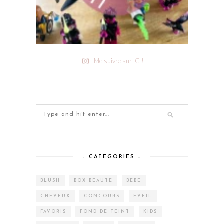
Me suivre sur IG !
– CATEGORIES –
BLUSH
BOX BEAUTÉ
BÉBÉ
CHEVEUX
CONCOURS
EVEIL
FAVORIS
FOND DE TEINT
KIDS