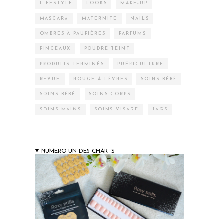
LIFESTYLE
LOOKS
MAKE-UP
MASCARA
MATERNITÉ
NAILS
OMBRES À PAUPIÈRES
PARFUMS
PINCEAUX
POUDRE TEINT
PRODUITS TERMINÉS
PUÉRICULTURE
REVUE
ROUGE À LÈVRES
SOINS BÉBÉ
SOINS BÉBÉ
SOINS CORPS
SOINS MAINS
SOINS VISAGE
TAGS
NUMERO UN DES CHARTS