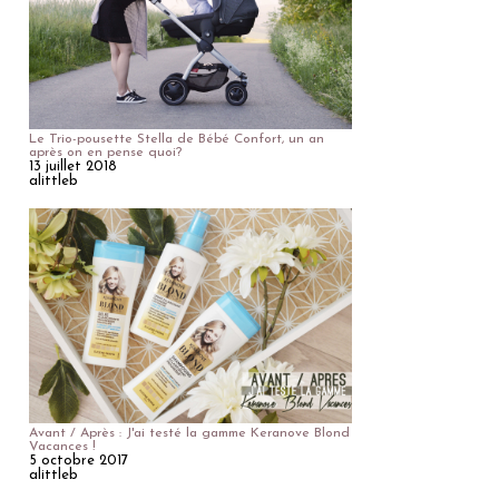
Le Trio-pousette Stella de Bébé Confort, un an
après on en pense quoi?
13 juillet 2018
alittleb
Avant / Après : J'ai testé la gamme Keranove Blond
Vacances !
5 octobre 2017
alittleb