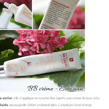
e entier
, elle s’applique en couche fine (après une crème de jour si tu
luide
, du coup elle s’étire vraiment bien. La texture n’est ni trop