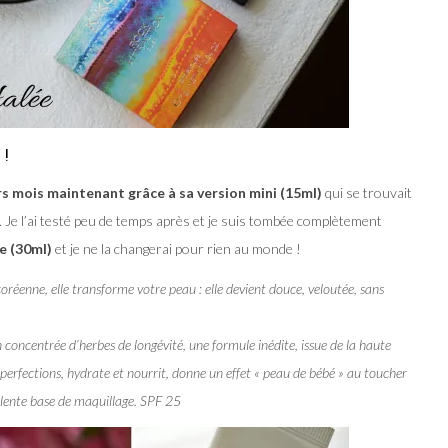
 !
eurs mois maintenant grâce à sa version mini (15ml)
qui se trouvait
Je l’ai testé peu de temps après et je suis tombée complètement
ze (30ml)
et je ne la changerai pour rien au monde !
coréenne, elle transforme votre peau : elle devient douce, veloutée, sans
concentrée d’herbes de longévité, une formule inédite, issue de la haute
imperfections, hydrate et nourrit, donne un effet « peau de bébé » au toucher
ellente base de maquillage. SPF 25