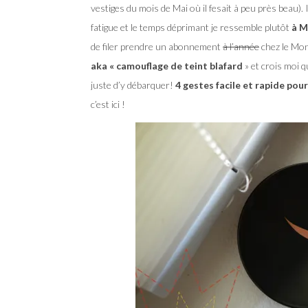
vestiges du mois de Mai où il fesait à peu près beau). 
fatigue et le temps déprimant je ressemble plutôt
à M
de filer prendre un abonnement
à l’année
chez le Mon
aka « camouflage de teint blafard
» et crois moi q
juste d’y débarquer!
4 gestes facile et rapide pour
c’est ici !