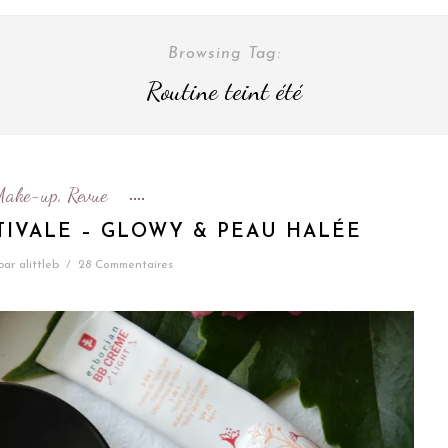
Browsing Tag:
Routine teint été
Make-up
Revue
,
TIVALE – GLOWY & PEAU HALÉE
par
alittleb
/
28 Commentaires