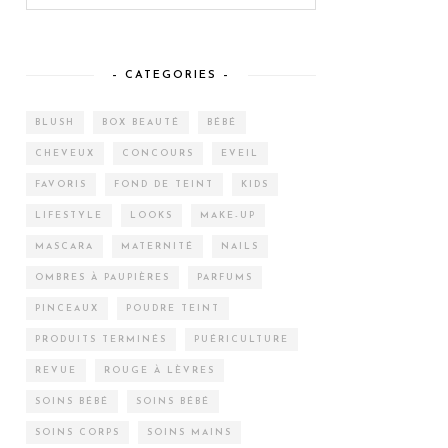
– CATEGORIES –
BLUSH
BOX BEAUTÉ
BÉBÉ
CHEVEUX
CONCOURS
EVEIL
FAVORIS
FOND DE TEINT
KIDS
LIFESTYLE
LOOKS
MAKE-UP
MASCARA
MATERNITÉ
NAILS
OMBRES À PAUPIÈRES
PARFUMS
PINCEAUX
POUDRE TEINT
PRODUITS TERMINÉS
PUÉRICULTURE
REVUE
ROUGE À LÈVRES
SOINS BÉBÉ
SOINS BÉBÉ
SOINS CORPS
SOINS MAINS