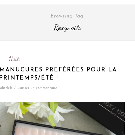
Browsing Tag:
Roxynails
Nails
3 MANUCURES PRÉFÉRÉES POUR LA
PRINTEMPS/ÉTÉ !
alittleb
/
Laisser un commentaire