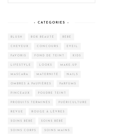
– CATEGORIES –
BLUSH
BOX BEAUTÉ
BÉBÉ
CHEVEUX
CONCOURS
EVEIL
FAVORIS
FOND DE TEINT
KIDS
LIFESTYLE
LOOKS
MAKE-UP
MASCARA
MATERNITÉ
NAILS
OMBRES À PAUPIÈRES
PARFUMS
PINCEAUX
POUDRE TEINT
PRODUITS TERMINÉS
PUÉRICULTURE
REVUE
ROUGE À LÈVRES
SOINS BÉBÉ
SOINS BÉBÉ
SOINS CORPS
SOINS MAINS