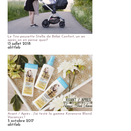
Le Trio-pousette Stella de Bébé Confort, un an
après on en pense quoi?
13 juillet 2018
alittleb
Avant / Après : J'ai testé la gamme Keranove Blond
Vacances !
5 octobre 2017
alittleb