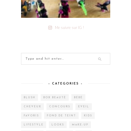
Me suivre sur IG !
– CATEGORIES –
BLUSH
BOX BEAUTÉ
BÉBÉ
CHEVEUX
CONCOURS
EVEIL
FAVORIS
FOND DE TEINT
KIDS
LIFESTYLE
LOOKS
MAKE-UP