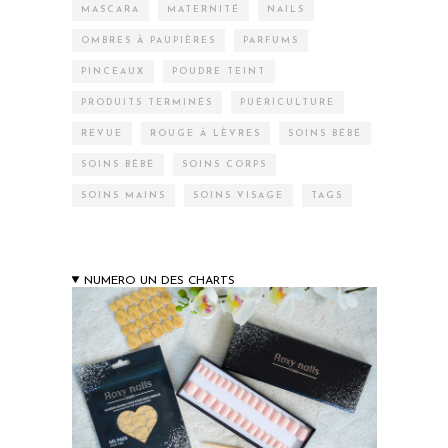
MASCARA
MATERNITÉ
NAILS
OMBRES À PAUPIÈRES
PARFUMS
PINCEAUX
POUDRE TEINT
PRODUITS TERMINÉS
PUÉRICULTURE
REVUE
ROUGE À LÈVRES
SOINS BÉBÉ
SOINS BÉBÉ
SOINS CORPS
SOINS MAINS
SOINS VISAGE
TAGS
NUMERO UN DES CHARTS