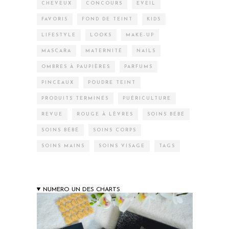
CHEVEUX
CONCOURS
EVEIL
FAVORIS
FOND DE TEINT
KIDS
LIFESTYLE
LOOKS
MAKE-UP
MASCARA
MATERNITÉ
NAILS
OMBRES À PAUPIÈRES
PARFUMS
PINCEAUX
POUDRE TEINT
PRODUITS TERMINÉS
PUÉRICULTURE
REVUE
ROUGE À LÈVRES
SOINS BÉBÉ
SOINS BÉBÉ
SOINS CORPS
SOINS MAINS
SOINS VISAGE
TAGS
NUMERO UN DES CHARTS