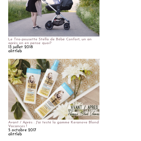
Le Trio-pousette Stella de Bébé Confort, un an
après on en pense quoi?
13 juillet 2018
alittleb
Avant / Après : J'ai testé la gamme Keranove Blond
Vacances !
5 octobre 2017
alittleb