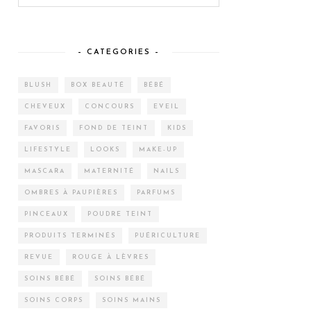
– CATEGORIES –
BLUSH
BOX BEAUTÉ
BÉBÉ
CHEVEUX
CONCOURS
EVEIL
FAVORIS
FOND DE TEINT
KIDS
LIFESTYLE
LOOKS
MAKE-UP
MASCARA
MATERNITÉ
NAILS
OMBRES À PAUPIÈRES
PARFUMS
PINCEAUX
POUDRE TEINT
PRODUITS TERMINÉS
PUÉRICULTURE
REVUE
ROUGE À LÈVRES
SOINS BÉBÉ
SOINS BÉBÉ
SOINS CORPS
SOINS MAINS