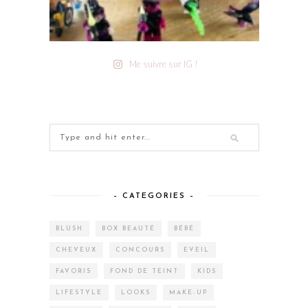
Me suivre sur IG !
– CATEGORIES –
BLUSH
BOX BEAUTÉ
BÉBÉ
CHEVEUX
CONCOURS
EVEIL
FAVORIS
FOND DE TEINT
KIDS
LIFESTYLE
LOOKS
MAKE-UP