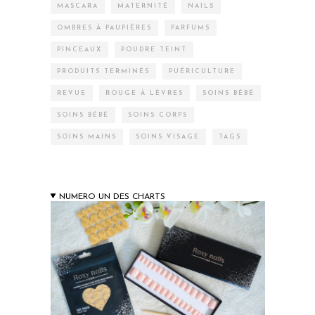
MASCARA
MATERNITÉ
NAILS
OMBRES À PAUPIÈRES
PARFUMS
PINCEAUX
POUDRE TEINT
PRODUITS TERMINÉS
PUÉRICULTURE
REVUE
ROUGE À LÈVRES
SOINS BÉBÉ
SOINS BÉBÉ
SOINS CORPS
SOINS MAINS
SOINS VISAGE
TAGS
NUMERO UN DES CHARTS