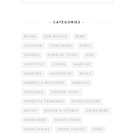
– CATEGORIES –
BLUSH
BOX BEAUTÉ
BÉBÉ
CHEVEUX
CONCOURS
EVEIL
FAVORIS
FOND DE TEINT
KIDS
LIFESTYLE
LOOKS
MAKE-UP
MASCARA
MATERNITÉ
NAILS
OMBRES À PAUPIÈRES
PARFUMS
PINCEAUX
POUDRE TEINT
PRODUITS TERMINÉS
PUÉRICULTURE
REVUE
ROUGE À LÈVRES
SOINS BÉBÉ
SOINS BÉBÉ
SOINS CORPS
SOINS MAINS
SOINS VISAGE
TAGS